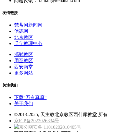
问题反馈： fankui@kenahan.com
友情链接
梵蒂冈新闻网
信德网
北京教区
辽宁教理中心
邯郸教区
周至教区
西安南堂
更多网站
关注我们
下载“万有真原”
关于我们
©2013-2025, 天主教北京教区西什库教堂 所有
京ICP备2022026334号
京公网安备 11010202010405号