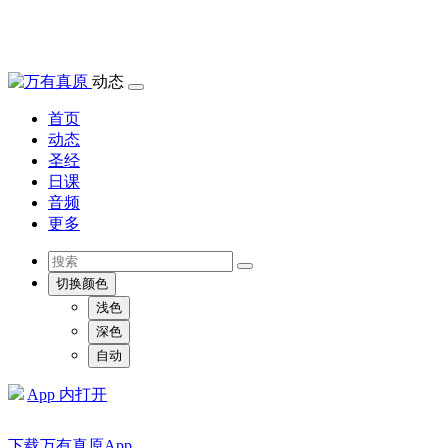
动态
首页
动态
圣经
日课
音频
更多
切换颜色
浅色
深色
自动
App 内打开
下载万有真原App