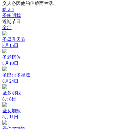
义人必因他的信赖而生活。
哈 2:4
圣多明我
近期节日
全部
圣母升天节
8月15日
圣老楞佐
8月10日
圣巴尔多禄茂
8月24日
圣多明我
8月8日
圣女加辣
8月11日
圣伯尔纳铎