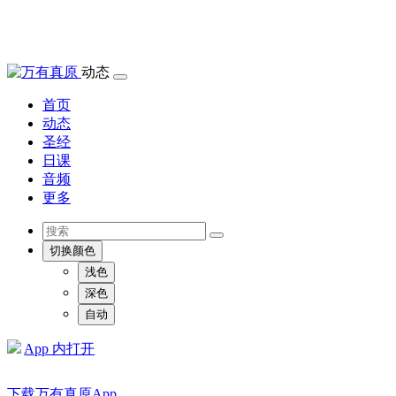
动态
首页
动态
圣经
日课
音频
更多
切换颜色
浅色
深色
自动
App 内打开
下载万有真原App