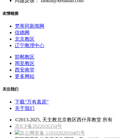
问题反馈： fankui@kenahan.com
友情链接
梵蒂冈新闻网
信德网
北京教区
辽宁教理中心
邯郸教区
周至教区
西安南堂
更多网站
关注我们
下载“万有真原”
关于我们
©2013-2025, 天主教北京教区西什库教堂 所有
京ICP备2022026334号
京公网安备 11010202010405号