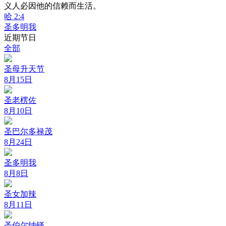
义人必因他的信赖而生活。
哈 2:4
圣多明我
近期节日
全部
圣母升天节
8月15日
圣老楞佐
8月10日
圣巴尔多禄茂
8月24日
圣多明我
8月8日
圣女加辣
8月11日
圣伯尔纳铎