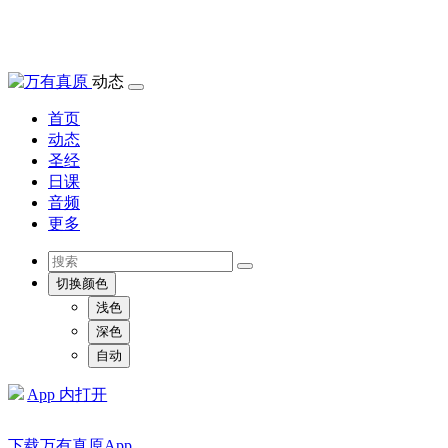
动态
首页
动态
圣经
日课
音频
更多
切换颜色
浅色
深色
自动
App 内打开
下载万有真原App