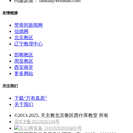
问题反馈： fankui@kenahan.com
友情链接
梵蒂冈新闻网
信德网
北京教区
辽宁教理中心
邯郸教区
周至教区
西安南堂
更多网站
关注我们
下载“万有真原”
关于我们
©2013-2025, 天主教北京教区西什库教堂 所有
京ICP备2022026334号
京公网安备 11010202010405号