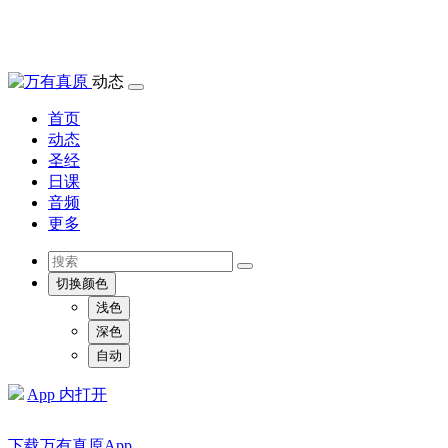
动态
首页
动态
圣经
日课
音频
更多
切换颜色
浅色
深色
自动
App 内打开
下载万有真原App