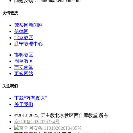
问题反馈： fankui@kenahan.com
友情链接
梵蒂冈新闻网
信德网
北京教区
辽宁教理中心
邯郸教区
周至教区
西安南堂
更多网站
关注我们
下载“万有真原”
关于我们
©2013-2025, 天主教北京教区西什库教堂 所有
京ICP备2022026334号
京公网安备 11010202010405号