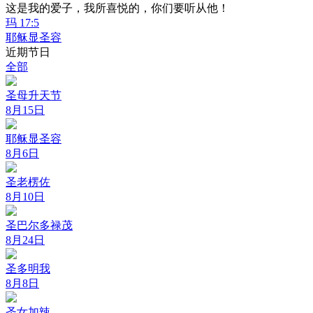
这是我的爱子，我所喜悦的，你们要听从他！
玛 17:5
耶稣显圣容
近期节日
全部
圣母升天节
8月15日
耶稣显圣容
8月6日
圣老楞佐
8月10日
圣巴尔多禄茂
8月24日
圣多明我
8月8日
圣女加辣