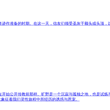
奥迹作准备的时期。在这一天，信友们领受圣灰于额头或头顶，
在开始公开传教前那样。旷野是一个沉寂与孤独之地，也是试炼
，这象征着我们灵性旅程中所经历的诱惑与恩宠。