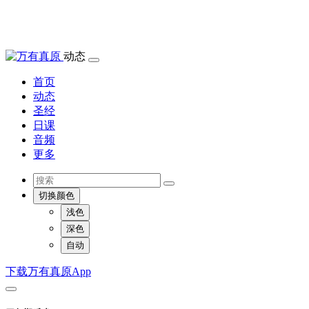
动态
首页
动态
圣经
日课
音频
更多
切换颜色
浅色
深色
自动
下载万有真原App