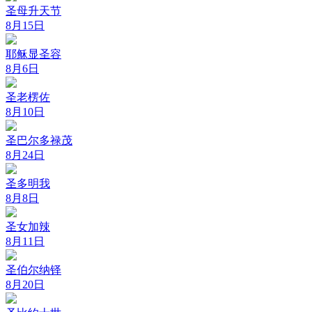
圣母升天节
8月15日
耶稣显圣容
8月6日
圣老楞佐
8月10日
圣巴尔多禄茂
8月24日
圣多明我
8月8日
圣女加辣
8月11日
圣伯尔纳铎
8月20日