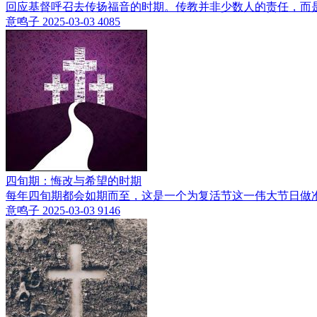
回应基督呼召去传扬福音的时期。传教并非少数人的责任，而
意鸣子
2025-03-03
4085
四旬期：悔改与希望的时期
每年四旬期都会如期而至，这是一个为复活节这一伟大节日做
意鸣子
2025-03-03
9146