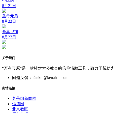
圣比约十世
8月21日
圣母元后
8月22日
圣莫尼加
8月27日
关于我们
“万有真原”是一款针对大公教会的信仰辅助工具，致力于帮助
问题反馈： fankui@kenahan.com
友情链接
梵蒂冈新闻网
信德网
北京教区