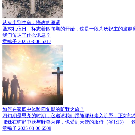
从灰尘到生命：悔改的邀请
圣灰礼仪日，标志着四旬期的开始，这是一段为庆祝主的逾越
我们传达了什么讯息？
意鸣子
2025-03-06
5317
如何在家庭中体验四旬期的旷野之旅？
四旬期是恩宠的时期，它邀请我们跟随耶稣走入旷野，正如祂
耶稣在旷野中既与野兽为伴，也受到天使的服侍（谷1:13）
意鸣子
2025-03-06
6508