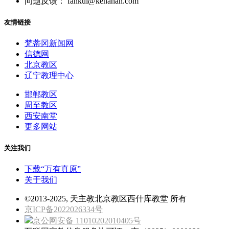
问题反馈： fankui@kenahan.com
友情链接
梵蒂冈新闻网
信德网
北京教区
辽宁教理中心
邯郸教区
周至教区
西安南堂
更多网站
关注我们
下载“万有真原”
关于我们
©2013-2025, 天主教北京教区西什库教堂 所有
京ICP备2022026334号
京公网安备 11010202010405号