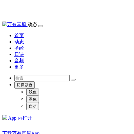
动态
首页
动态
圣经
日课
音频
更多
切换颜色
浅色
深色
自动
App 内打开
下载万有真原App