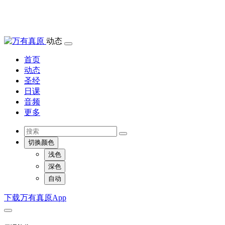
动态
首页
动态
圣经
日课
音频
更多
切换颜色
浅色
深色
自动
下载万有真原App