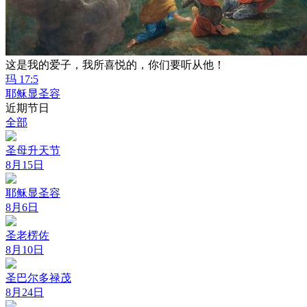
这是我的爱子，我所喜悦的，你们要听从他！
玛 17:5
耶稣显圣容
近期节日
全部
圣母升天节
8月15日
耶稣显圣容
8月6日
圣老楞佐
8月10日
圣巴尔多禄茂
8月24日