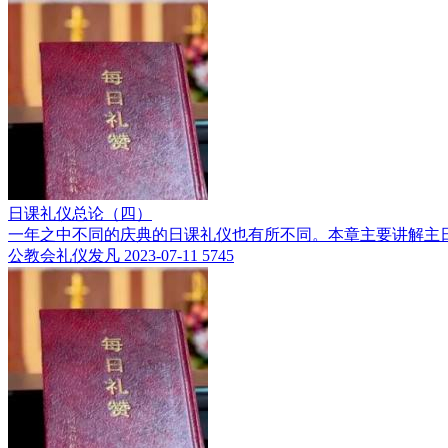
日课礼仪总论（四）
一年之中不同的庆典的日课礼仪也有所不同。本章主要讲解主
公教会礼仪发凡
2023-07-11
5745