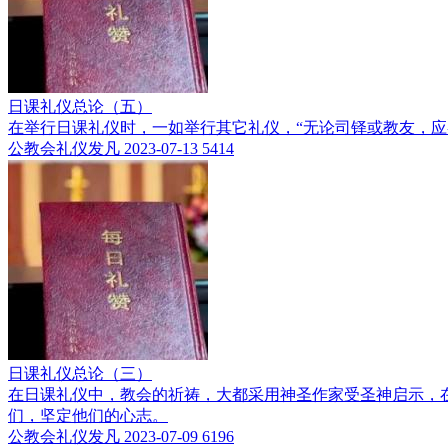
日课礼仪总论（五）
在举行日课礼仪时，一如举行其它礼仪，“无论司铎或教友，应
公教会礼仪发凡
2023-07-13
5414
日课礼仪总论（三）
在日课礼仪中，教会的祈祷，大都采用神圣作家受圣神启示，
们，坚定他们的心志。
公教会礼仪发凡
2023-07-09
6196