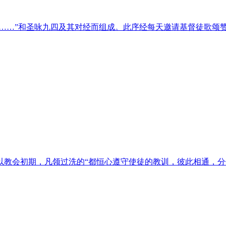
口……”和圣咏九四及其对经而组成。此序经每天邀请基督徒歌颂
以教会初期，凡领过洗的“都恒心遵守使徒的教训，彼此相通，分