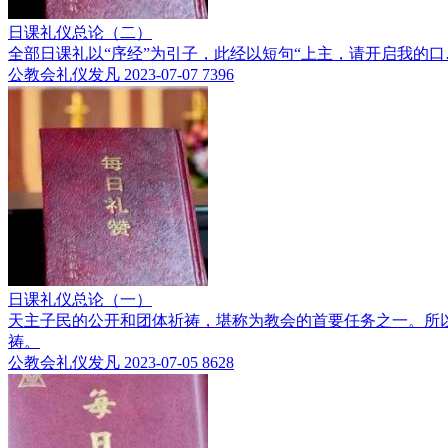
日课礼仪总论（二）
全部日课礼以“序经”为引子，此经以短句“上主，请开启我的
公教会礼仪发凡
2023-07-07
7396
日课礼仪总论（一）
天主子民的公开和团体祈祷，堪称为教会的首要任务之一。所
祷。
公教会礼仪发凡
2023-07-05
8628