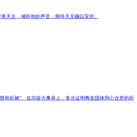
赞美天主，倾听他的声音，期待天主赐以安息。
饼和祈祷”。在宗徒大事录上，多次证明教友团体同心合意的祈