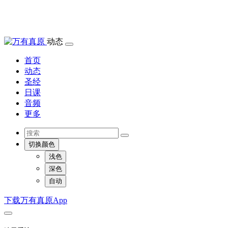
动态
首页
动态
圣经
日课
音频
更多
切换颜色
浅色
深色
自动
下载万有真原App