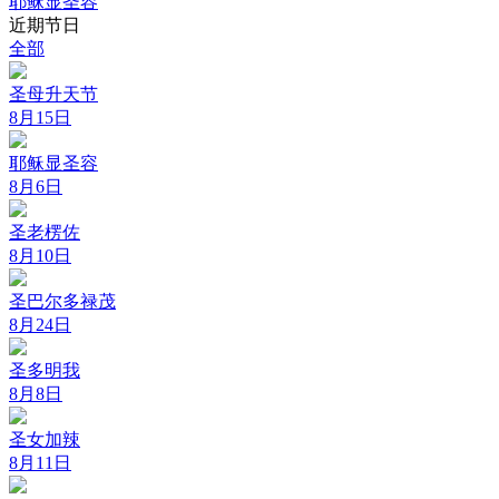
耶稣显圣容
近期节日
全部
圣母升天节
8月15日
耶稣显圣容
8月6日
圣老楞佐
8月10日
圣巴尔多禄茂
8月24日
圣多明我
8月8日
圣女加辣
8月11日