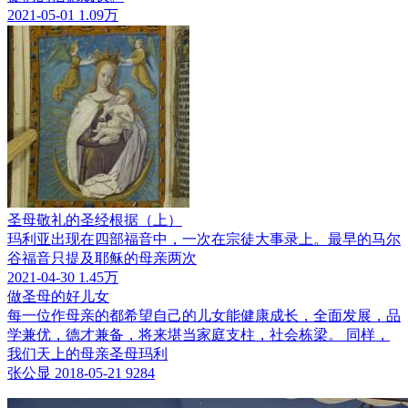
2021-05-01
1.09万
圣母敬礼的圣经根据（上）
玛利亚出现在四部福音中，一次在宗徒大事录上。最早的马尔
谷福音只提及耶稣的母亲两次
2021-04-30
1.45万
做圣母的好儿女
每一位作母亲的都希望自己的儿女能健康成长，全面发展，品
学兼优，德才兼备，将来堪当家庭支柱，社会栋梁。 同样，
我们天上的母亲圣母玛利
张公显
2018-05-21
9284