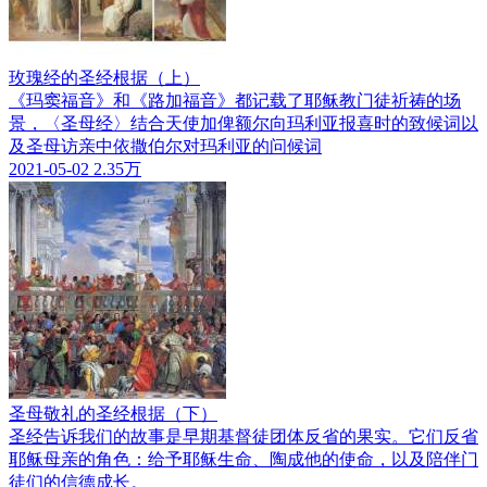
玫瑰经的圣经根据（上）
《玛窦福音》和《路加福音》都记载了耶稣教门徒祈祷的场
景，〈圣母经〉结合天使加俾额尔向玛利亚报喜时的致候词以
及圣母访亲中依撒伯尔对玛利亚的问候词
2021-05-02
2.35万
圣母敬礼的圣经根据（下）
圣经告诉我们的故事是早期基督徒团体反省的果实。它们反省
耶稣母亲的角色：给予耶稣生命、陶成他的使命，以及陪伴门
徒们的信德成长。