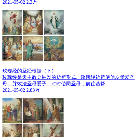
2021-05-02
2.3万
玫瑰经的圣经根据（下）
玫瑰经是天主教会钟爱的祈祷形式。玫瑰经祈祷使信友孝爱圣
母，并效法圣母爱子，时时偕同圣母，前往基督
2021-05-02
2.83万