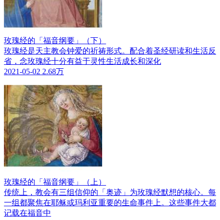
玫瑰经的「福音纲要」（下）
玫瑰经是天主教会钟爱的祈祷形式。配合着圣经研读和生活反
省，念玫瑰经十分有益于灵性生活成长和深化
2021-05-02
2.68万
玫瑰经的「福音纲要」（上）
传统上，教会有三组信仰的「奥迹」为玫瑰经默想的核心。每
一组都聚焦在耶稣或玛利亚重要的生命事件上。这些事件大都
记载在福音中