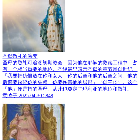
圣母敬礼的演变
圣母的敬礼可追溯初期教会，因为他在耶稣的救赎工程中，占
有一个相当重要的地位。圣经最早暗示圣母的章节是创世纪：
「我要把仇恨放在你和女人，你的后裔和他的后裔之间。他的
后裔要踏碎你的头颅，你要伤害他的脚跟」（创三15）。这个
「他」便是指的圣母。从此也奠定了玛利亚的地位和敬礼。
意鸣子
2025-04-30
5848