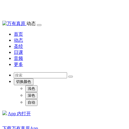
动态
首页
动态
圣经
日课
音频
更多
切换颜色
浅色
深色
自动
App 内打开
下载万有真原App