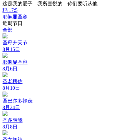
这是我的爱子，我所喜悦的，你们要听从他！
玛 17:5
耶稣显圣容
近期节日
全部
圣母升天节
8月15日
耶稣显圣容
8月6日
圣老楞佐
8月10日
圣巴尔多禄茂
8月24日
圣多明我
8月8日
圣女加辣