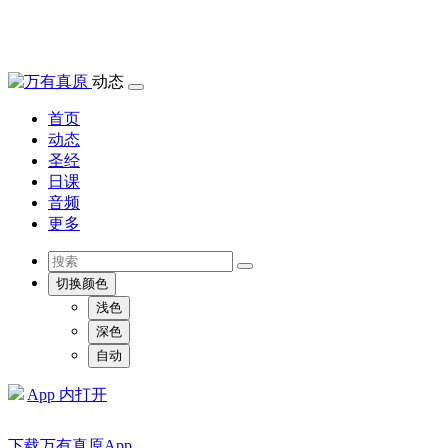
动态
首页
动态
圣经
日课
音频
更多
切换颜色
浅色
深色
自动
App 内打开
下载万有真原App