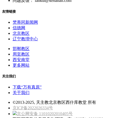
问题反馈： fankui@kenahan.com
友情链接
梵蒂冈新闻网
信德网
北京教区
辽宁教理中心
邯郸教区
周至教区
西安南堂
更多网站
关注我们
下载“万有真原”
关于我们
©2013-2025, 天主教北京教区西什库教堂 所有
京ICP备2022026334号
京公网安备 11010202010405号