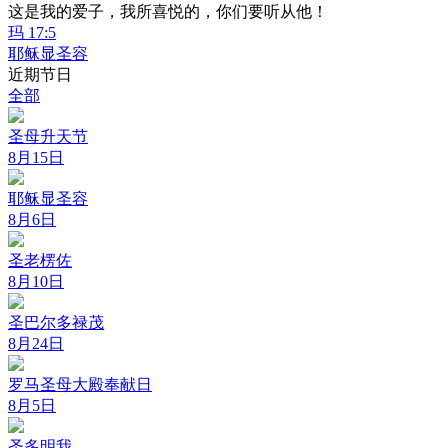
这是我的爱子，我所喜悦的，你们要听从他！
玛 17:5
耶稣显圣容
近期节日
全部
圣母升天节
8月15日
耶稣显圣容
8月6日
圣老楞佐
8月10日
圣巴尔多禄茂
8月24日
罗马圣母大殿奉献日
8月5日
圣多明我