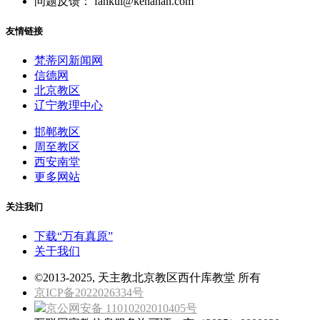
问题反馈： fankui@kenahan.com
友情链接
梵蒂冈新闻网
信德网
北京教区
辽宁教理中心
邯郸教区
周至教区
西安南堂
更多网站
关注我们
下载“万有真原”
关于我们
©2013-2025, 天主教北京教区西什库教堂 所有
京ICP备2022026334号
京公网安备 11010202010405号