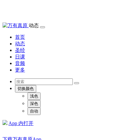
动态
首页
动态
圣经
日课
音频
更多
切换颜色
浅色
深色
自动
App 内打开
下载万有真原App