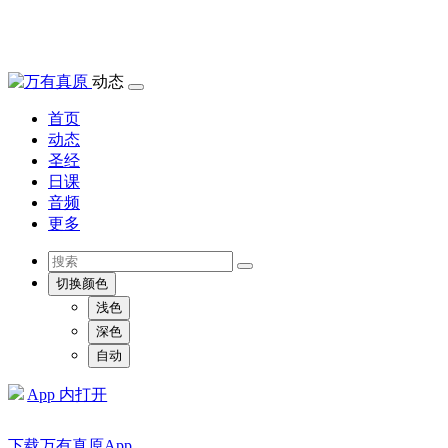
动态
首页
动态
圣经
日课
音频
更多
切换颜色
浅色
深色
自动
App 内打开
下载万有真原App