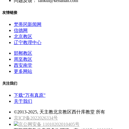
问题反馈： fankui@kenahan.com
友情链接
梵蒂冈新闻网
信德网
北京教区
辽宁教理中心
邯郸教区
周至教区
西安南堂
更多网站
关注我们
下载“万有真原”
关于我们
©2013-2025, 天主教北京教区西什库教堂 所有
京ICP备2022026334号
京公网安备 11010202010405号