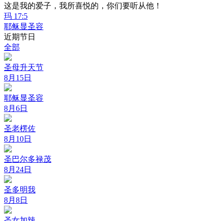
这是我的爱子，我所喜悦的，你们要听从他！
玛 17:5
耶稣显圣容
近期节日
全部
圣母升天节
8月15日
耶稣显圣容
8月6日
圣老楞佐
8月10日
圣巴尔多禄茂
8月24日
圣多明我
8月8日
圣女加辣