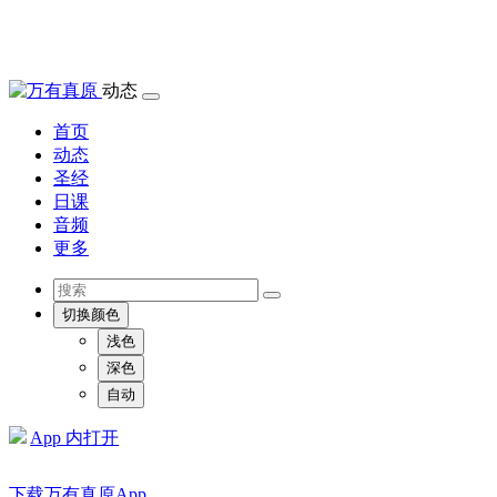
动态
首页
动态
圣经
日课
音频
更多
切换颜色
浅色
深色
自动
App 内打开
下载万有真原App