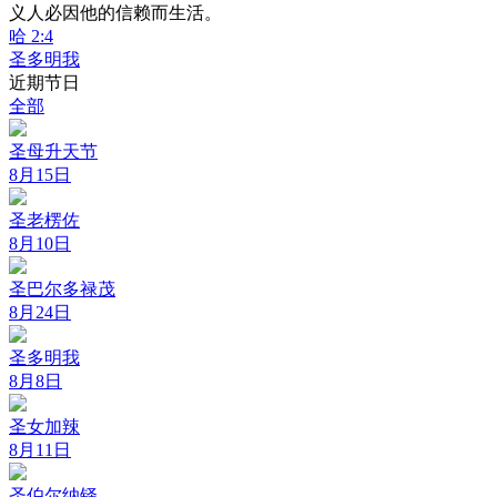
义人必因他的信赖而生活。
哈 2:4
圣多明我
近期节日
全部
圣母升天节
8月15日
圣老楞佐
8月10日
圣巴尔多禄茂
8月24日
圣多明我
8月8日
圣女加辣
8月11日
圣伯尔纳铎