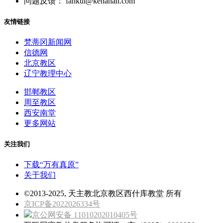
问题反馈： fankui@kenahan.com
友情链接
梵蒂冈新闻网
信德网
北京教区
辽宁教理中心
邯郸教区
周至教区
西安南堂
更多网站
关注我们
下载“万有真原”
关于我们
©2013-2025, 天主教北京教区西什库教堂 所有
京ICP备2022026334号
京公网安备 11010202010405号