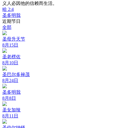
义人必因他的信赖而生活。
哈 2:4
圣多明我
近期节日
全部
圣母升天节
8月15日
圣老楞佐
8月10日
圣巴尔多禄茂
8月24日
圣多明我
8月8日
圣女加辣
8月11日
圣伯尔纳铎