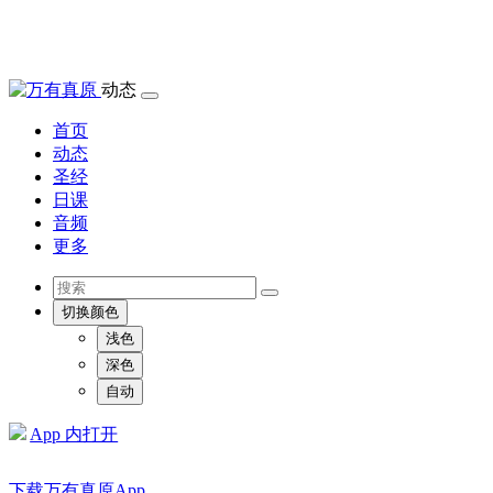
动态
首页
动态
圣经
日课
音频
更多
切换颜色
浅色
深色
自动
App 内打开
下载万有真原App