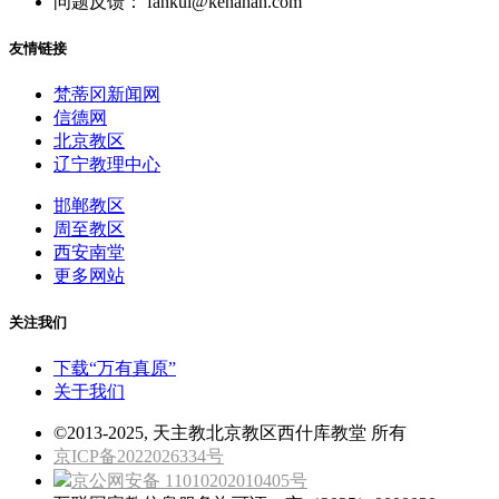
问题反馈： fankui@kenahan.com
友情链接
梵蒂冈新闻网
信德网
北京教区
辽宁教理中心
邯郸教区
周至教区
西安南堂
更多网站
关注我们
下载“万有真原”
关于我们
©2013-2025, 天主教北京教区西什库教堂 所有
京ICP备2022026334号
京公网安备 11010202010405号