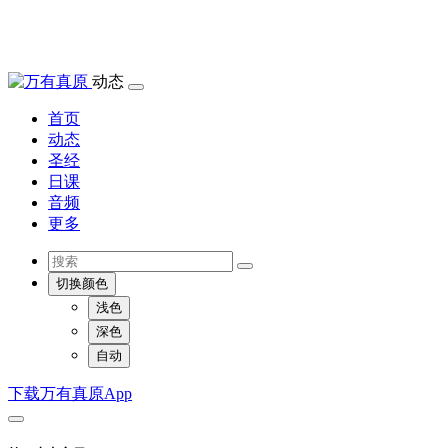
动态
首页
动态
圣经
日课
音频
更多
切换颜色
浅色
深色
自动
下载万有真原App