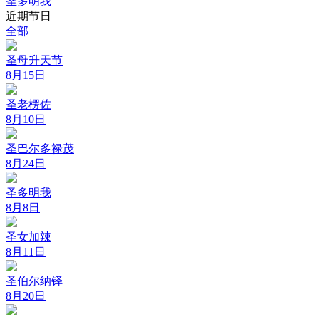
圣多明我
近期节日
全部
圣母升天节
8月15日
圣老楞佐
8月10日
圣巴尔多禄茂
8月24日
圣多明我
8月8日
圣女加辣
8月11日
圣伯尔纳铎
8月20日