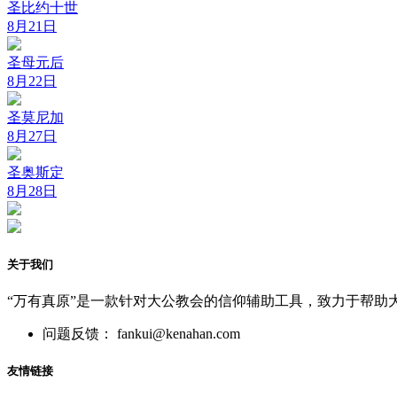
圣比约十世
8月21日
圣母元后
8月22日
圣莫尼加
8月27日
圣奥斯定
8月28日
关于我们
“万有真原”是一款针对大公教会的信仰辅助工具，致力于帮助
问题反馈： fankui@kenahan.com
友情链接