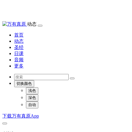
动态
首页
动态
圣经
日课
音频
更多
切换颜色
浅色
深色
自动
下载万有真原App