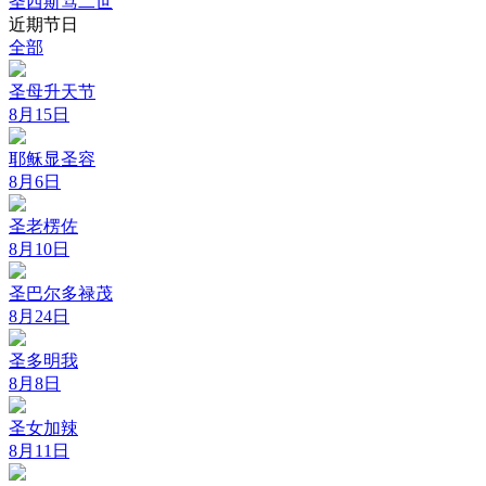
圣西斯笃二世
近期节日
全部
圣母升天节
8月15日
耶稣显圣容
8月6日
圣老楞佐
8月10日
圣巴尔多禄茂
8月24日
圣多明我
8月8日
圣女加辣
8月11日