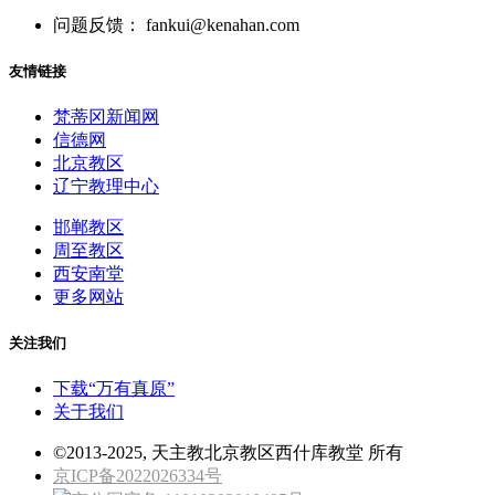
问题反馈： fankui@kenahan.com
友情链接
梵蒂冈新闻网
信德网
北京教区
辽宁教理中心
邯郸教区
周至教区
西安南堂
更多网站
关注我们
下载“万有真原”
关于我们
©2013-2025, 天主教北京教区西什库教堂 所有
京ICP备2022026334号