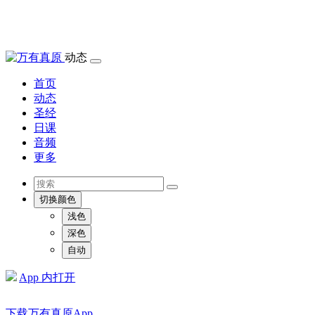
动态
首页
动态
圣经
日课
音频
更多
切换颜色
浅色
深色
自动
App 内打开
下载万有真原App