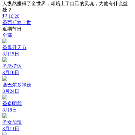
人纵然赚得了全世界，却赔上了自己的灵魂，为他有什么益
处？
玛 16:26
圣西斯笃二世
近期节日
全部
圣母升天节
8月15日
圣老楞佐
8月10日
圣巴尔多禄茂
8月24日
圣多明我
8月8日
圣女加辣
8月11日