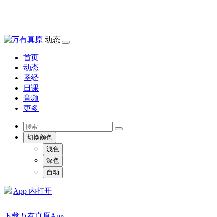
动态
首页
动态
圣经
日课
音频
更多
切换颜色
浅色
深色
自动
App 内打开
下载万有真原App