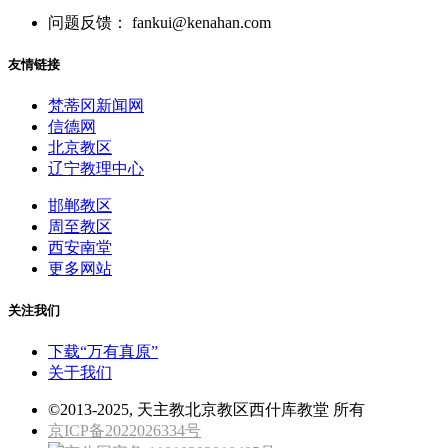
问题反馈： fankui@kenahan.com
友情链接
梵蒂冈新闻网
信德网
北京教区
辽宁教理中心
邯郸教区
周至教区
西安南堂
更多网站
关注我们
下载“万有真原”
关于我们
©2013-2025, 天主教北京教区西什库教堂 所有
京ICP备2022026334号