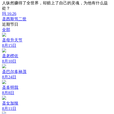
人纵然赚得了全世界，却赔上了自己的灵魂，为他有什么益
处？
玛 16:26
圣西斯笃二世
近期节日
全部
圣母升天节
8月15日
圣老楞佐
8月10日
圣巴尔多禄茂
8月24日
圣多明我
8月8日
圣女加辣
8月11日