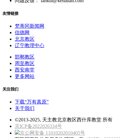
问题反馈： fankui@kenahan.com
友情链接
梵蒂冈新闻网
信德网
北京教区
辽宁教理中心
邯郸教区
周至教区
西安南堂
更多网站
关注我们
下载“万有真原”
关于我们
©2013-2025, 天主教北京教区西什库教堂 所有
京ICP备2022026334号
京公网安备 11010202010405号