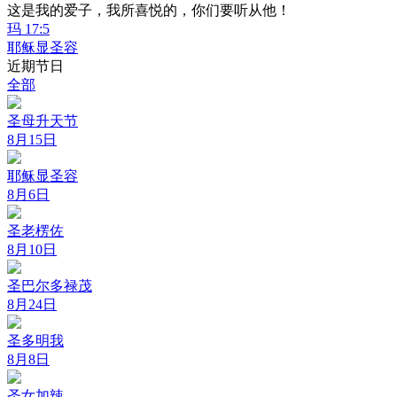
这是我的爱子，我所喜悦的，你们要听从他！
玛 17:5
耶稣显圣容
近期节日
全部
圣母升天节
8月15日
耶稣显圣容
8月6日
圣老楞佐
8月10日
圣巴尔多禄茂
8月24日
圣多明我
8月8日
圣女加辣