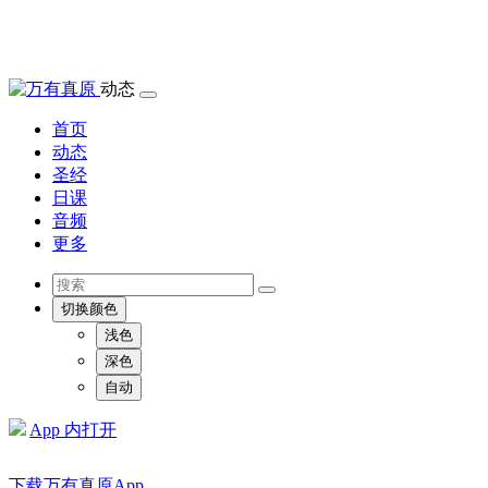
动态
首页
动态
圣经
日课
音频
更多
切换颜色
浅色
深色
自动
App 内打开
下载万有真原App