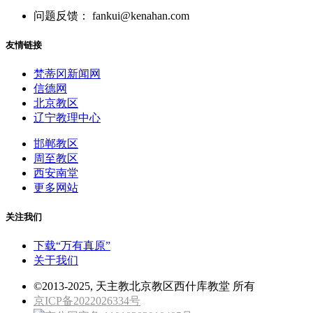
问题反馈： fankui@kenahan.com
友情链接
梵蒂冈新闻网
信德网
北京教区
辽宁教理中心
邯郸教区
周至教区
西安南堂
更多网站
关注我们
下载“万有真原”
关于我们
©2013-2025, 天主教北京教区西什库教堂 所有
京ICP备2022026334号