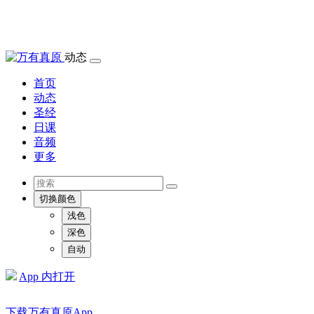
动态
首页
动态
圣经
日课
音频
更多
切换颜色
浅色
深色
自动
App 内打开
下载万有真原App