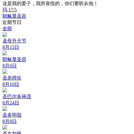
这是我的爱子，我所喜悦的，你们要听从他！
玛 17:5
耶稣显圣容
近期节日
全部
圣母升天节
8月15日
耶稣显圣容
8月6日
圣老楞佐
8月10日
圣巴尔多禄茂
8月24日
圣多明我
8月8日
圣女加辣