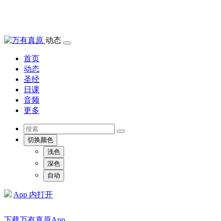
动态
首页
动态
圣经
日课
音频
更多
切换颜色
浅色
深色
自动
App 内打开
下载万有真原App