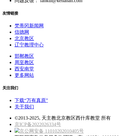
问题反馈： fankui@kenahan.com
友情链接
梵蒂冈新闻网
信德网
北京教区
辽宁教理中心
邯郸教区
周至教区
西安南堂
更多网站
关注我们
下载“万有真原”
关于我们
©2013-2025, 天主教北京教区西什库教堂 所有
京ICP备2022026334号
京公网安备 11010202010405号