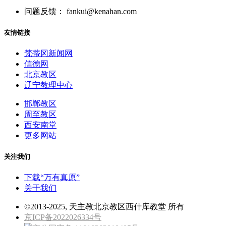
问题反馈： fankui@kenahan.com
友情链接
梵蒂冈新闻网
信德网
北京教区
辽宁教理中心
邯郸教区
周至教区
西安南堂
更多网站
关注我们
下载“万有真原”
关于我们
©2013-2025, 天主教北京教区西什库教堂 所有
京ICP备2022026334号