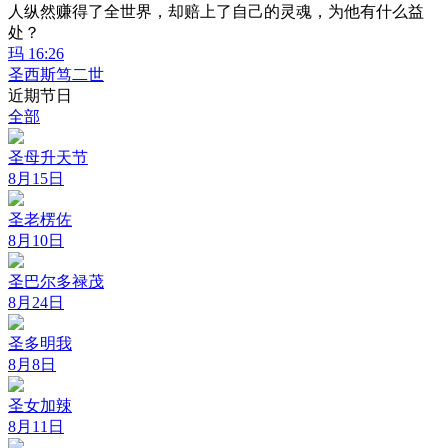
人纵然赚得了全世界，却赔上了自己的灵魂，为他有什么益
处？
玛 16:26
圣西斯笃二世
近期节日
全部
圣母升天节
8月15日
圣老楞佐
8月10日
圣巴尔多禄茂
8月24日
圣多明我
8月8日
圣女加辣
8月11日