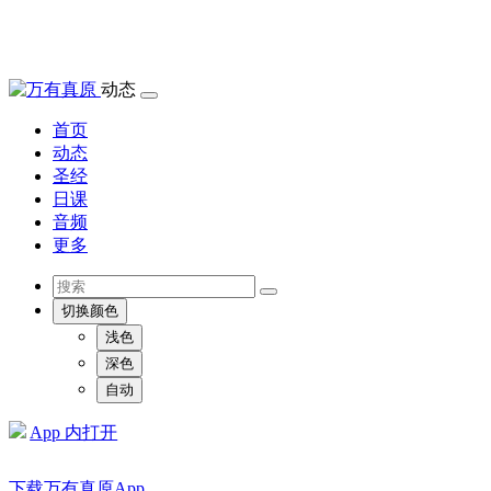
动态
首页
动态
圣经
日课
音频
更多
切换颜色
浅色
深色
自动
App 内打开
下载万有真原App