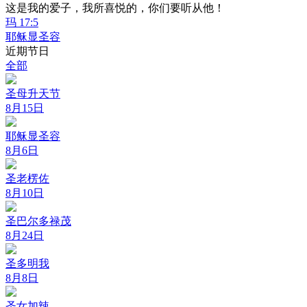
这是我的爱子，我所喜悦的，你们要听从他！
玛 17:5
耶稣显圣容
近期节日
全部
圣母升天节
8月15日
耶稣显圣容
8月6日
圣老楞佐
8月10日
圣巴尔多禄茂
8月24日
圣多明我
8月8日
圣女加辣