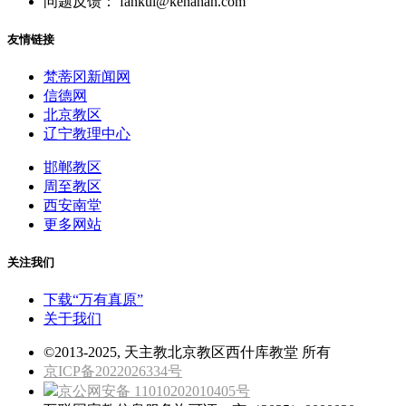
问题反馈： fankui@kenahan.com
友情链接
梵蒂冈新闻网
信德网
北京教区
辽宁教理中心
邯郸教区
周至教区
西安南堂
更多网站
关注我们
下载“万有真原”
关于我们
©2013-2025, 天主教北京教区西什库教堂 所有
京ICP备2022026334号
京公网安备 11010202010405号