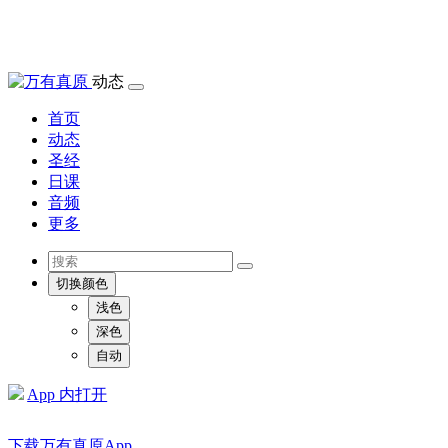
动态
首页
动态
圣经
日课
音频
更多
切换颜色
浅色
深色
自动
App 内打开
下载万有真原App