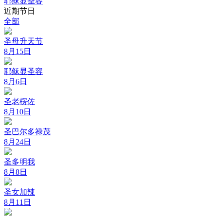
耶稣显圣容
近期节日
全部
圣母升天节
8月15日
耶稣显圣容
8月6日
圣老楞佐
8月10日
圣巴尔多禄茂
8月24日
圣多明我
8月8日
圣女加辣
8月11日