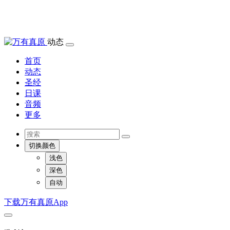
动态
首页
动态
圣经
日课
音频
更多
切换颜色
浅色
深色
自动
下载万有真原App