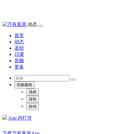
动态
首页
动态
圣经
日课
音频
更多
切换颜色
浅色
深色
自动
App 内打开
下载万有真原App