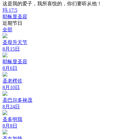
这是我的爱子，我所喜悦的，你们要听从他！
玛 17:5
耶稣显圣容
近期节日
全部
圣母升天节
8月15日
耶稣显圣容
8月6日
圣老楞佐
8月10日
圣巴尔多禄茂
8月24日
圣多明我
8月8日
圣女加辣