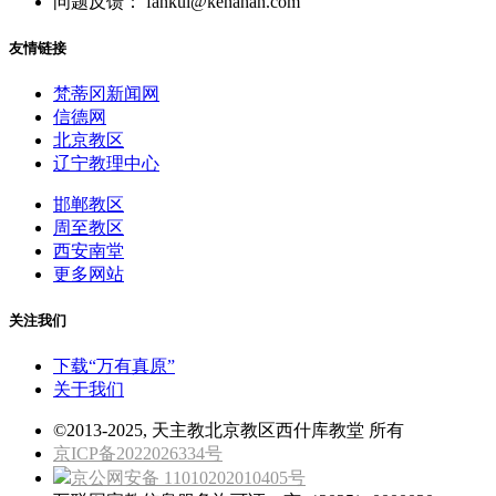
问题反馈： fankui@kenahan.com
友情链接
梵蒂冈新闻网
信德网
北京教区
辽宁教理中心
邯郸教区
周至教区
西安南堂
更多网站
关注我们
下载“万有真原”
关于我们
©2013-2025, 天主教北京教区西什库教堂 所有
京ICP备2022026334号
京公网安备 11010202010405号