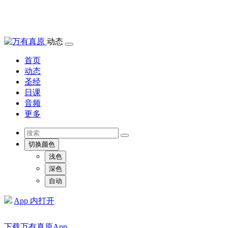
动态
首页
动态
圣经
日课
音频
更多
切换颜色
浅色
深色
自动
App 内打开
下载万有真原App