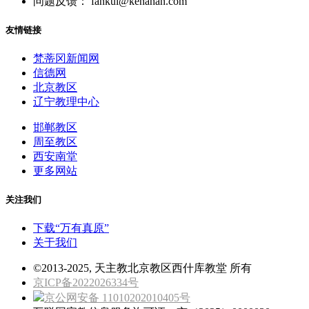
问题反馈： fankui@kenahan.com
友情链接
梵蒂冈新闻网
信德网
北京教区
辽宁教理中心
邯郸教区
周至教区
西安南堂
更多网站
关注我们
下载“万有真原”
关于我们
©2013-2025, 天主教北京教区西什库教堂 所有
京ICP备2022026334号
京公网安备 11010202010405号