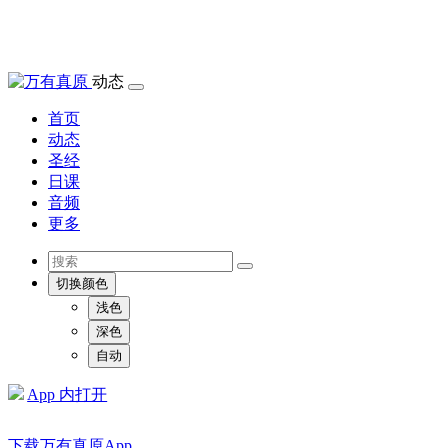
动态
首页
动态
圣经
日课
音频
更多
切换颜色
浅色
深色
自动
App 内打开
下载万有真原App