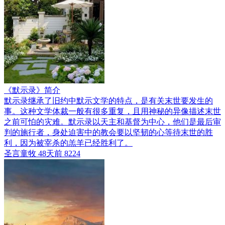
《默示录》简介
默示录继承了旧约中默示文学的特点，是有关末世要发生的
事。这种文学体裁一般有很多重复，且用神秘的异像描述末世
之前可怕的灾难。默示录以天主和基督为中心，他们是最后审
判的施行者，身处迫害中的教会要以坚韧的心等待末世的胜
利，因为被宰杀的羔羊已经胜利了。
圣言童牧
48天前
8224