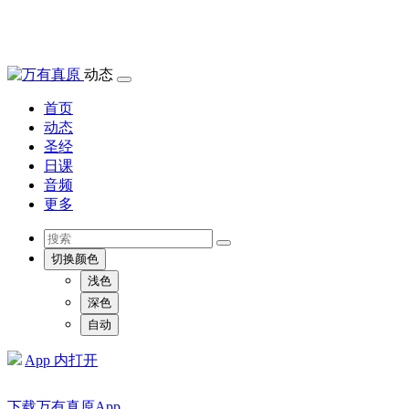
动态
首页
动态
圣经
日课
音频
更多
切换颜色
浅色
深色
自动
App 内打开
下载万有真原App