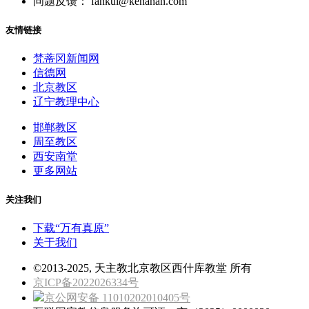
问题反馈： fankui@kenahan.com
友情链接
梵蒂冈新闻网
信德网
北京教区
辽宁教理中心
邯郸教区
周至教区
西安南堂
更多网站
关注我们
下载“万有真原”
关于我们
©2013-2025, 天主教北京教区西什库教堂 所有
京ICP备2022026334号
京公网安备 11010202010405号