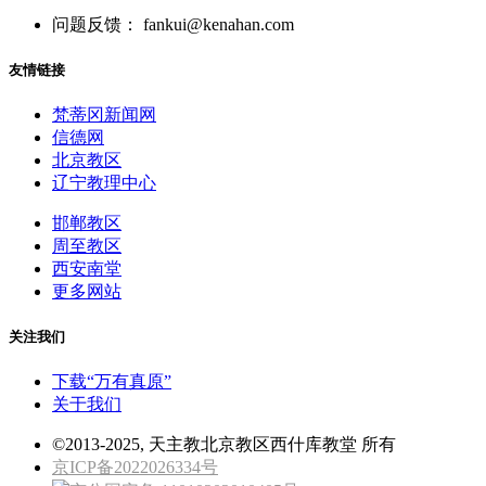
问题反馈： fankui@kenahan.com
友情链接
梵蒂冈新闻网
信德网
北京教区
辽宁教理中心
邯郸教区
周至教区
西安南堂
更多网站
关注我们
下载“万有真原”
关于我们
©2013-2025, 天主教北京教区西什库教堂 所有
京ICP备2022026334号