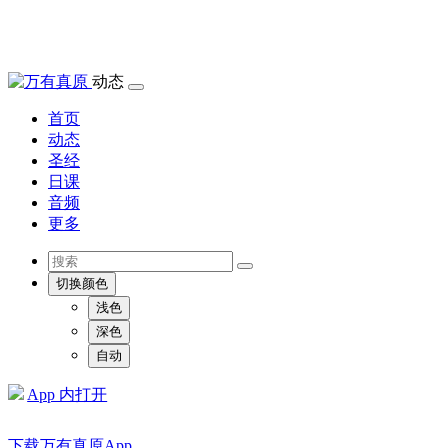
动态
首页
动态
圣经
日课
音频
更多
切换颜色
浅色
深色
自动
App 内打开
下载万有真原App