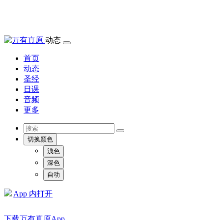
动态
首页
动态
圣经
日课
音频
更多
切换颜色
浅色
深色
自动
App 内打开
下载万有真原App