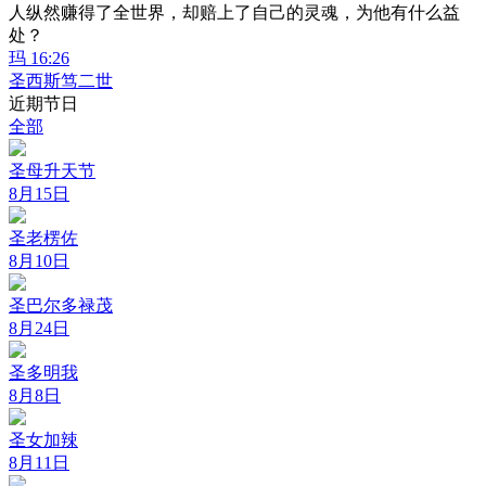
人纵然赚得了全世界，却赔上了自己的灵魂，为他有什么益
处？
玛 16:26
圣西斯笃二世
近期节日
全部
圣母升天节
8月15日
圣老楞佐
8月10日
圣巴尔多禄茂
8月24日
圣多明我
8月8日
圣女加辣
8月11日