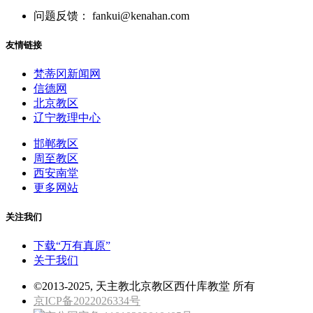
问题反馈： fankui@kenahan.com
友情链接
梵蒂冈新闻网
信德网
北京教区
辽宁教理中心
邯郸教区
周至教区
西安南堂
更多网站
关注我们
下载“万有真原”
关于我们
©2013-2025, 天主教北京教区西什库教堂 所有
京ICP备2022026334号