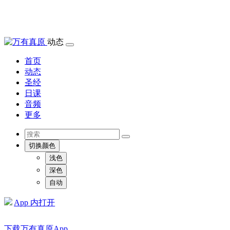
动态
首页
动态
圣经
日课
音频
更多
切换颜色
浅色
深色
自动
App 内打开
下载万有真原App