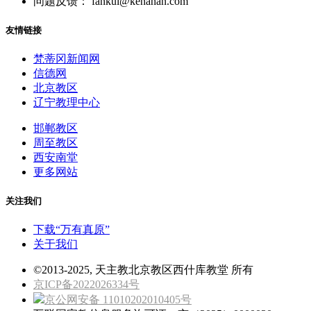
问题反馈： fankui@kenahan.com
友情链接
梵蒂冈新闻网
信德网
北京教区
辽宁教理中心
邯郸教区
周至教区
西安南堂
更多网站
关注我们
下载“万有真原”
关于我们
©2013-2025, 天主教北京教区西什库教堂 所有
京ICP备2022026334号
京公网安备 11010202010405号