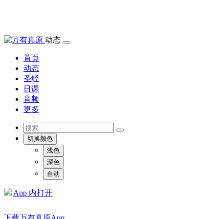
动态
首页
动态
圣经
日课
音频
更多
切换颜色
浅色
深色
自动
App 内打开
下载万有真原App