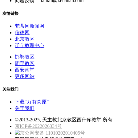
问题反馈： fankui@kenahan.com
友情链接
梵蒂冈新闻网
信德网
北京教区
辽宁教理中心
邯郸教区
周至教区
西安南堂
更多网站
关注我们
下载“万有真原”
关于我们
©2013-2025, 天主教北京教区西什库教堂 所有
京ICP备2022026334号
京公网安备 11010202010405号