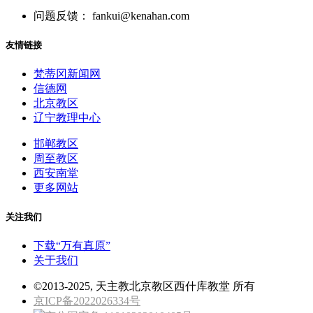
问题反馈： fankui@kenahan.com
友情链接
梵蒂冈新闻网
信德网
北京教区
辽宁教理中心
邯郸教区
周至教区
西安南堂
更多网站
关注我们
下载“万有真原”
关于我们
©2013-2025, 天主教北京教区西什库教堂 所有
京ICP备2022026334号