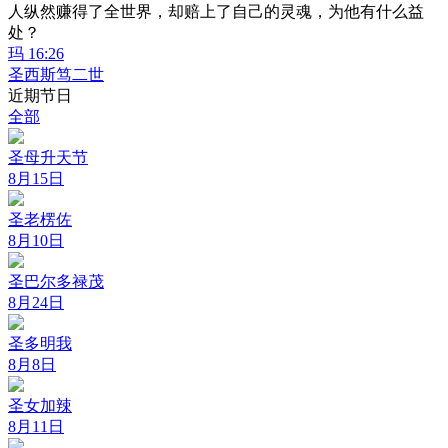
人纵然赚得了全世界，却赔上了自己的灵魂，为他有什么益
处？
玛 16:26
圣西斯笃二世
近期节日
全部
圣母升天节
8月15日
圣老楞佐
8月10日
圣巴尔多禄茂
8月24日
圣多明我
8月8日
圣女加辣
8月11日