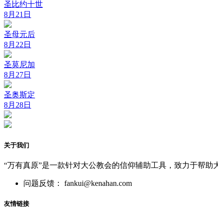
圣比约十世
8月21日
圣母元后
8月22日
圣莫尼加
8月27日
圣奥斯定
8月28日
关于我们
“万有真原”是一款针对大公教会的信仰辅助工具，致力于帮助
问题反馈： fankui@kenahan.com
友情链接