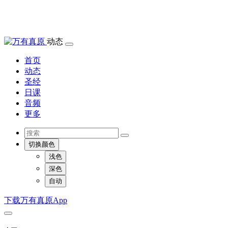
动态
首页
动态
圣经
日课
音频
更多
切换颜色
浅色
深色
自动
下载万有真原App