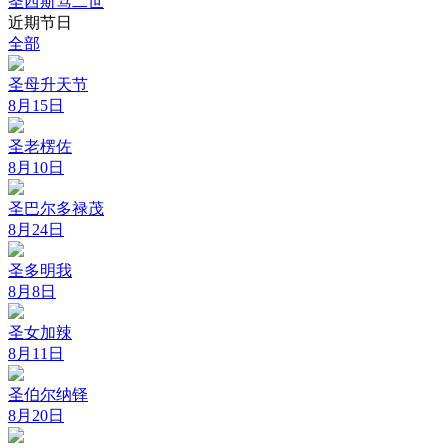
圣西斯笃二世
近期节日
全部
圣母升天节
8月15日
圣老楞佐
8月10日
圣巴尔多禄茂
8月24日
圣多明我
8月8日
圣女加辣
8月11日
圣伯尔纳铎
8月20日