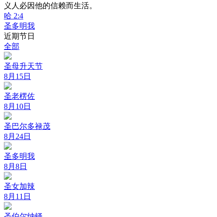
义人必因他的信赖而生活。
哈 2:4
圣多明我
近期节日
全部
圣母升天节
8月15日
圣老楞佐
8月10日
圣巴尔多禄茂
8月24日
圣多明我
8月8日
圣女加辣
8月11日
圣伯尔纳铎