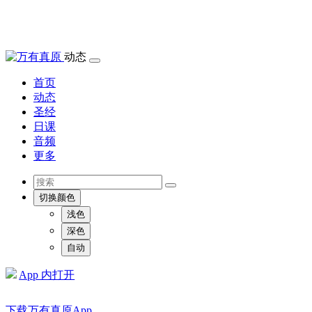
动态
首页
动态
圣经
日课
音频
更多
切换颜色
浅色
深色
自动
App 内打开
下载万有真原App