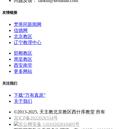
问题反馈： fankui@kenahan.com
友情链接
梵蒂冈新闻网
信德网
北京教区
辽宁教理中心
邯郸教区
周至教区
西安南堂
更多网站
关注我们
下载“万有真原”
关于我们
©2013-2025, 天主教北京教区西什库教堂 所有
京ICP备2022026334号
京公网安备 11010202010405号