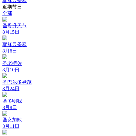
耶稣显圣容
近期节日
全部
圣母升天节
8月15日
耶稣显圣容
8月6日
圣老楞佐
8月10日
圣巴尔多禄茂
8月24日
圣多明我
8月8日
圣女加辣
8月11日