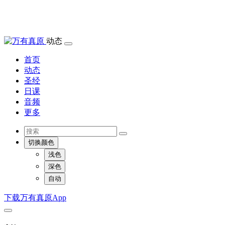
动态
首页
动态
圣经
日课
音频
更多
切换颜色
浅色
深色
自动
下载万有真原App