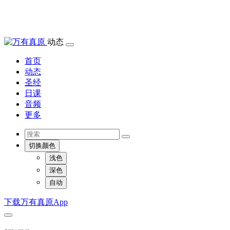
动态
首页
动态
圣经
日课
音频
更多
切换颜色
浅色
深色
自动
下载万有真原App