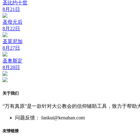
圣比约十世
8月21日
圣母元后
8月22日
圣莫尼加
8月27日
圣奥斯定
8月28日
关于我们
“万有真原”是一款针对大公教会的信仰辅助工具，致力于帮助
问题反馈： fankui@kenahan.com
友情链接