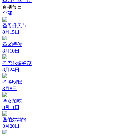
圣西斯笃二世
近期节日
全部
圣母升天节
8月15日
圣老楞佐
8月10日
圣巴尔多禄茂
8月24日
圣多明我
8月8日
圣女加辣
8月11日
圣伯尔纳铎
8月20日