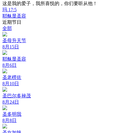
这是我的爱子，我所喜悦的，你们要听从他！
玛 17:5
耶稣显圣容
近期节日
全部
圣母升天节
8月15日
耶稣显圣容
8月6日
圣老楞佐
8月10日
圣巴尔多禄茂
8月24日
圣多明我
8月8日
圣女加辣