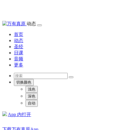
动态
首页
动态
圣经
日课
音频
更多
切换颜色
浅色
深色
自动
App 内打开
下载万有真原App