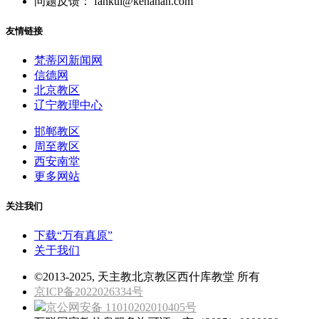
问题反馈： fankui@kenahan.com
友情链接
梵蒂冈新闻网
信德网
北京教区
辽宁教理中心
邯郸教区
周至教区
西安南堂
更多网站
关注我们
下载“万有真原”
关于我们
©2013-2025, 天主教北京教区西什库教堂 所有
京ICP备2022026334号
京公网安备 11010202010405号