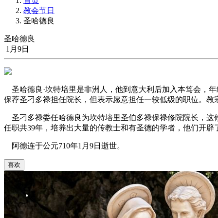
首页
教会节日
圣哈德良
圣哈德良
1月9日
圣哈德良·坎特培里是非洲人，他到意大利后加入本笃会，年
保荐圣刁多禄担任院长，但表示愿意担任一较低级的职位。教
圣刁多禄委任哈德良为坎特培里圣伯多禄保禄修院院长，这修
任职共39年，培养出大量的传教士和有圣德的学者，他们开辟
阿德连于公元710年1月9日逝世。
喜欢