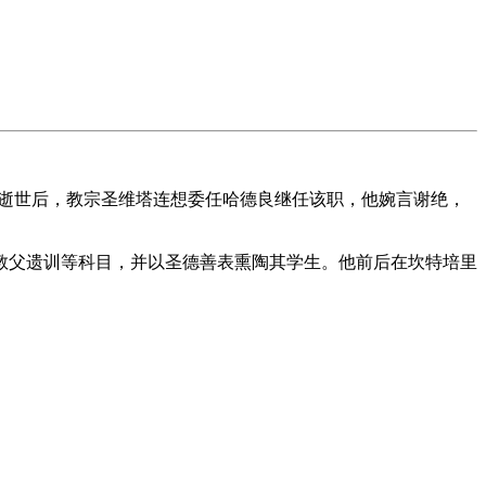
逝世后，教宗圣维塔连想委任哈德良继任该职，他婉言谢绝，
教父遗训等科目，并以圣德善表熏陶其学生。他前后在坎特培里