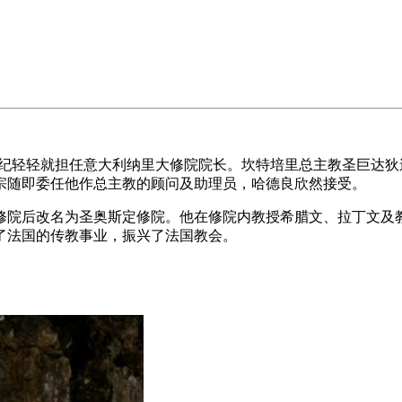
纪轻轻就担任意大利纳里大修院院长。坎特培里总主教圣巨达狄
宗随即委任他作总主教的顾问及助理员，哈德良欣然接受。
院后改名为圣奥斯定修院。他在修院内教授希腊文、拉丁文及
了法国的传教事业，振兴了法国教会。