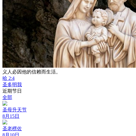
义人必因他的信赖而生活。
哈 2:4
圣多明我
近期节日
全部
圣母升天节
8月15日
圣老楞佐
8月10日