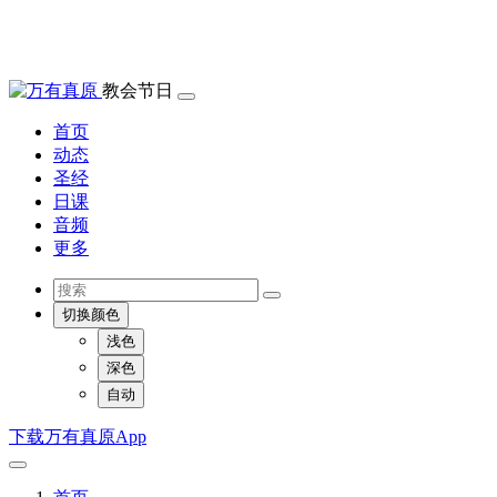
教会节日
首页
动态
圣经
日课
音频
更多
切换颜色
浅色
深色
自动
下载万有真原App