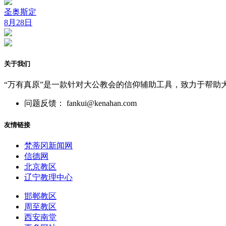
圣奥斯定
8月28日
关于我们
“万有真原”是一款针对大公教会的信仰辅助工具，致力于帮助
问题反馈： fankui@kenahan.com
友情链接
梵蒂冈新闻网
信德网
北京教区
辽宁教理中心
邯郸教区
周至教区
西安南堂