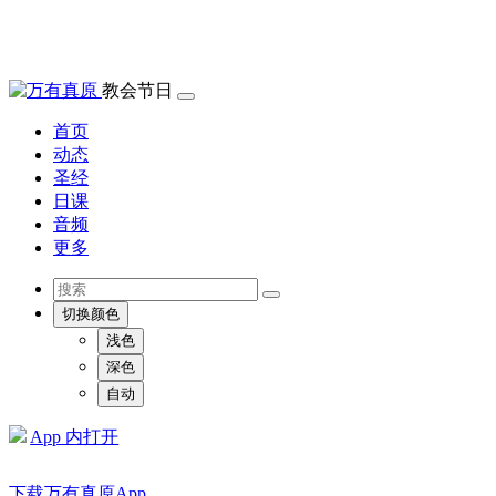
教会节日
首页
动态
圣经
日课
音频
更多
切换颜色
浅色
深色
自动
App 内打开
下载万有真原App