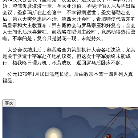
始，鸿儒俊彦济济一堂。圣大亚尔伯、圣斐理伯贝尼蒂均出席
会议；圣多玛斯在赴会途中，不幸得病逝世；圣文都勒赴会
后，第八天突然患病不治。第四天开会时，希腊特使代表东罗
马皇帝和大主教宣布：拜占庭教会与罗马宗座和好复合，全会
人士闻讯后欣喜若狂。额我略在唱谢主经时，竟感动得热泪盈
眶。不幸的是，复合只是昙花一现，未能持久。
大公会议结束后，额我略全力策划执行大会各项决议，尤其
是关于派遣十字军赴圣地的议案。但这次十字军始终未能成
行。额我略日理万机，积劳成疾，返回罗马后卧床不起。
公元1276年1月10日溘然长逝。后由教宗本笃十四世列入真
福品。
喜欢