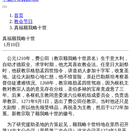
首页
教会节日
真福额我略十世
真福额我略十世
1月10日
公元1210年，费公田（教宗额我略十世原名）生于意大利，
自幼才德双全。求学时期，他尤其喜欢教会法。任里日大副祭
时，他获教宗格肋孟四世指令，讲道劝人参加十字军，收复圣
地。这位大副祭心地仁慈，他不惜冒险，亲赴巴勒斯坦考察基
督信徒遭难情况。1268年，教宗格肋孟四世驾崩，因为枢机主
教对教宗人选的意见存在分歧，圣伯多禄的宝座竟虚悬了三
年。后来，各枢机主教同意委派六位枢机组成委员会，负责选
举教宗。1271年9月1日，选出了费公田任教宗。当时他还只是
大副祭，所以他先领受铎品，再祝圣为主教，然后于1272年加
冕。新教宗取了额我略十世的徽号。
为了研究援助圣地的方策起见，额我略十世特地在里昂召开
第14次大公会议（里昂第二次会议）这次会议于1274年5月开