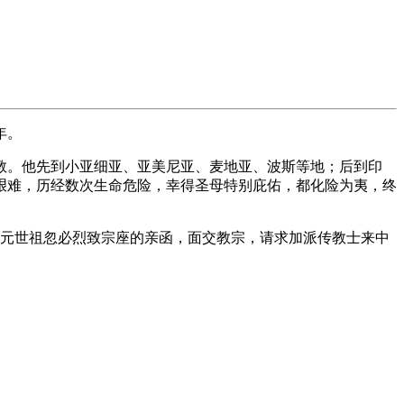
年。
教。他先到小亚细亚、亚美尼亚、麦地亚、波斯等地；后到印
艰难，历经数次生命危险，幸得圣母特别庇佑，都化险为夷，终
着元世祖忽必烈致宗座的亲函，面交教宗，请求加派传教士来中