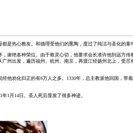
父母都是热心教友。和德理受他们的熏陶，度过了纯洁与圣化的童
为怀，谢绝各种荣位。由于救灵心切，他要求会长准许他到远方传
从广州出发，遍历福州、杭州、南京，再渡江经扬州北上，受尽
他劝化归正的有6万人之多。1330年，总主教派他回国，带
年1月14日。圣人死后显发了很多神迹。