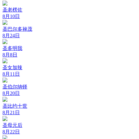
圣老楞佐
8月10日
圣巴尔多禄茂
8月24日
圣多明我
8月8日
圣女加辣
8月11日
圣伯尔纳铎
8月20日
圣比约十世
8月21日
圣母元后
8月22日