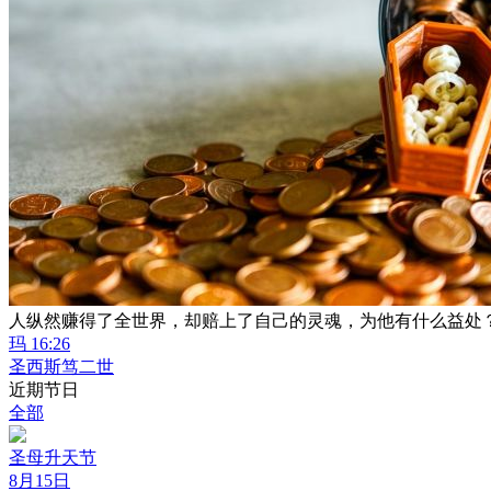
人纵然赚得了全世界，却赔上了自己的灵魂，为他有什么益处
玛 16:26
圣西斯笃二世
近期节日
全部
圣母升天节
8月15日