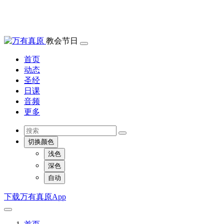
教会节日
首页
动态
圣经
日课
音频
更多
切换颜色
浅色
深色
自动
下载万有真原App