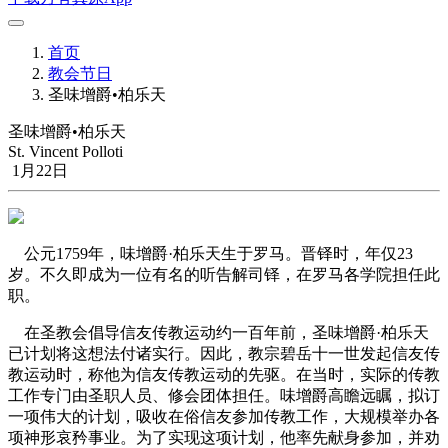
首页
教会节日
圣味增爵•柏乐天
圣味增爵•柏乐天
St. Vincent Polloti
1月22日
公元1759年，味增爵·柏乐天生于罗马。晋铎时，年仅23
岁。不久即成为一位有名的听告解司铎，在罗马各学院担任此
职。
在圣教会倡导信友传教运动约一百年前，圣味增爵·柏乐天
已计划将这想法付诸实行。因此，教宗碧岳十一世发起信友传
教运动时，称他为信友传教运动的先驱。在当时，实际的传教
工作专门由圣职人员、修会团体担任。味增爵高瞻远瞩，拟订
一项伟大的计划，吸收在俗信友参加传教工作，大规模举办各
项神形哀矜事业。为了实现这项计划，他率先献身参加，并劝