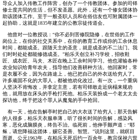
导众人加入传教工作阵营，创办了一个传教团体。参加的司铎
修士度共同的生活，但不发圣愿。此外，还有一个修女团体协
助该团体工作。至于一般圣职人员和在俗信友也可附属团体一
起协助，这就是1835年建立的公教宗徒传道会。
他曾对一位教授说：“你不必到苦修院隐修，在世俗的工作
岗位上，在你的社交关系中，在你的教育工作或你的工余休息
时间，都能成圣。跟随天主的圣意，就是成圣的不二法门。我
们时时处处都能修德成圣。”柏乐天创立补习学校，招收鞋
匠、成衣匠、马夫、木匠在晚上工余时间学习。他也灌输各种
农业知识给青年农夫，指导他们改善耕种方法。他回家时，常
是衣履不全，因为在路途上，他已把自己的外衣送给穷人了。
许多顽固不化的大罪人，都被他劝化改过。有一次，一个重病
人坚决不肯悔改，并拿定主意，若有司铎敢走近病榻来规劝
他，就用放在床头的手枪打死他。柏乐天装扮成一个老太太去
探访他，终于把这个罪人从魔鬼的手中抢回。
有一天，他在告解亭时把自己的大衣送了给穷人；那天告解
的人很多，柏乐天衣服单薄，听了很长时间的告解，感染风
寒，恶化成脑膜炎，终告不治。临死前，他伸手颤声道：“耶
稣，请您降福这团体，赐它圣善、智慧。”说到这里，就瞑目
而逝。公元1963年，在柏乐天死后约一百余年，教宗保禄六世