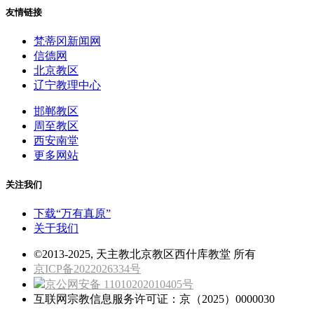
友情链接
梵蒂冈新闻网
信德网
北京教区
辽宁教理中心
邯郸教区
周至教区
西安南堂
更多网站
关注我们
下载“万有真原”
关于我们
©2013-2025, 天主教北京教区西什库教堂 所有
京ICP备2022026334号
京公网安备 11010202010405号
互联网宗教信息服务许可证：京（2025）0000030