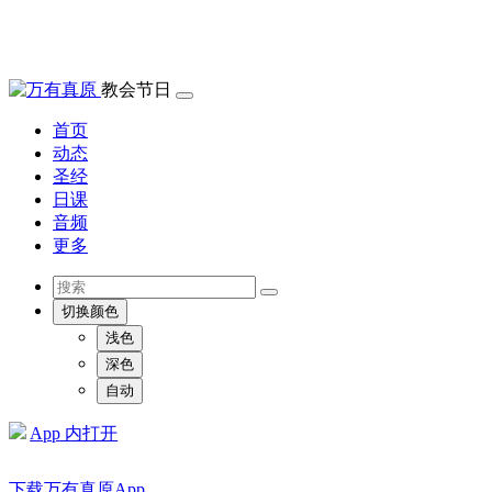
教会节日
首页
动态
圣经
日课
音频
更多
切换颜色
浅色
深色
自动
App 内打开
下载万有真原App