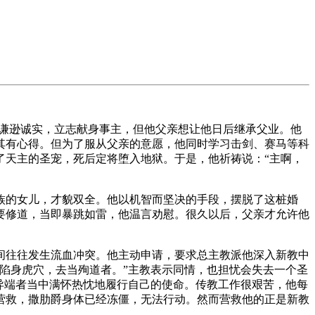
，谦逊诚实，立志献身事主，但他父亲想让他日后继承父业。他
尤其有心得。但为了服从父亲的意愿，他同时学习击剑、赛马等科
了天主的圣宠，死后定将堕入地狱。于是，他祈祷说：“主啊，
族的女儿，才貌双全。他以机智而坚决的手段，摆脱了这桩婚
要修道，当即暴跳如雷，他温言劝慰。很久以后，父亲才允许他
间往往发生流血冲突。他主动申请，要求总主教派他深入新教中
陷身虎穴，去当殉道者。”主教表示同情，也担忧会失去一个圣
异端者当中满怀热忱地履行自己的使命。传教工作很艰苦，他每
营救，撒肋爵身体已经冻僵，无法行动。然而营救他的正是新教