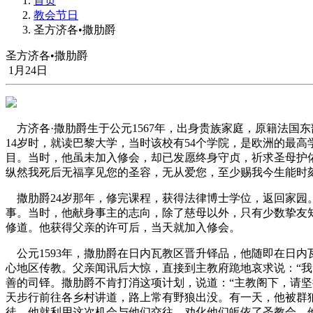
首页
教会节日
圣方济各•撒肋爵
圣方济各•撒肋爵
1月24日
方济各·撒肋爵生于公元1567年，出身贵族家庭，原籍法国
14岁时，就读巴黎大学，当时该校有54个学院，是欧洲的最
目。当时，他虽未加入修会，却已发愿终身守贞，祈求圣母护佑
纵然我死后无福享见您的圣容，无从爱您，至少赐我今生能时
撒肋爵24岁那年，修完课程，获得法律博士学位，返回家园
事。当时，他献身事主的志向，除了慈母以外，只有少数挚友
修道。他获得父亲的许可后，当天就加入修会。
公元1593年，撒肋爵在日内瓦教区晋升铎品，他随即在日
心地区传教。父亲闻讯后大惊，直接到主教府跪地哀求说：“
善的司铎。撒肋爵不肯打消这项计划，说道：“主教阁下，请
天步行前往各乡村讲道，路上常有野狼出没。有一天，他被群
徒，他就利用这次机会与他们交往，劝化他们皈依了圣教会。