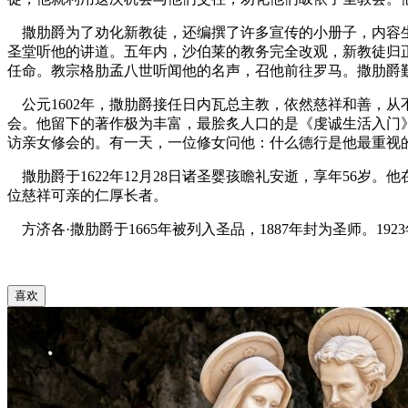
撒肋爵为了劝化新教徒，还编撰了许多宣传的小册子，内容生
圣堂听他的讲道。五年内，沙伯莱的教务完全改观，新教徒归
任命。教宗格肋孟八世听闻他的名声，召他前往罗马。撒肋爵
公元1602年，撒肋爵接任日内瓦总主教，依然慈祥和善，从
会。他留下的著作极为丰富，最脍炙人口的是《虔诚生活入门
访亲女修会的。有一天，一位修女问他：什么德行是他最重视的
撒肋爵于1622年12月28日诸圣婴孩瞻礼安逝，享年56岁
位慈祥可亲的仁厚长者。
方济各·撒肋爵于1665年被列入圣品，1887年封为圣师。1
喜欢