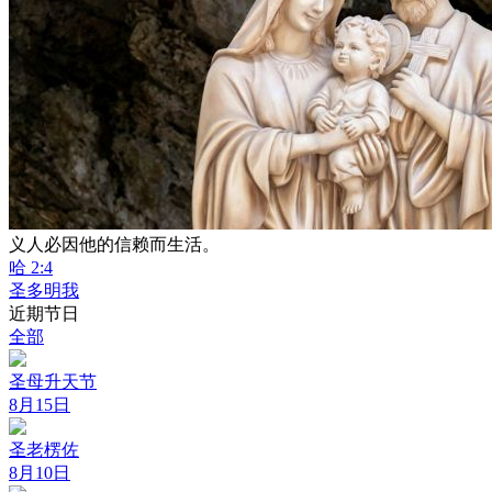
义人必因他的信赖而生活。
哈 2:4
圣多明我
近期节日
全部
圣母升天节
8月15日
圣老楞佐
8月10日