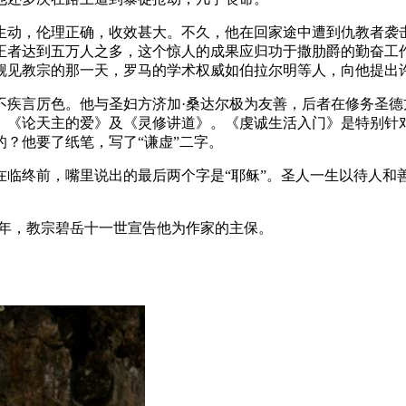
动，伦理正确，收效甚大。不久，他在回家途中遭到仇教者袭
正者达到五万人之多，这个惊人的成果应归功于撒肋爵的勤奋工
觐见教宗的那一天，罗马的学术权威如伯拉尔明等人，向他提出
不疾言厉色。他与圣妇方济加·桑达尔极为友善，后者在修务圣德
》《论天主的爱》及《灵修讲道》。《虔诚生活入门》是特别针
？他要了纸笔，写了“谦虚”二字。
。他在临终前，嘴里说出的最后两个字是“耶稣”。圣人一生以待
923年，教宗碧岳十一世宣告他为作家的主保。