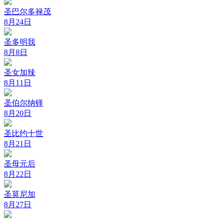
圣巴尔多禄茂
8月24日
圣多明我
8月8日
圣女加辣
8月11日
圣伯尔纳铎
8月20日
圣比约十世
8月21日
圣母元后
8月22日
圣莫尼加
8月27日