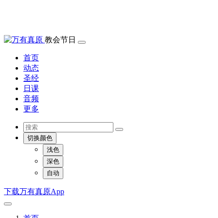
教会节日
首页
动态
圣经
日课
音频
更多
切换颜色
浅色
深色
自动
下载万有真原App