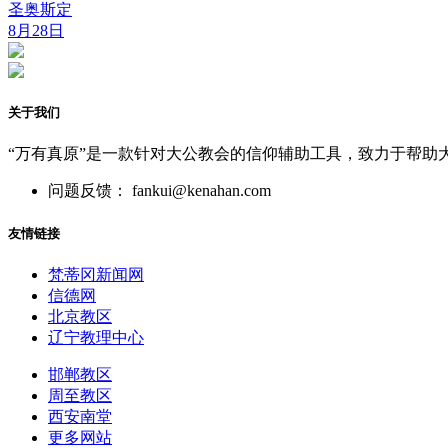
圣奥斯定
8月28日
关于我们
“万有真原”是一款针对大公教会的信仰辅助工具，致力于帮助
问题反馈： fankui@kenahan.com
友情链接
梵蒂冈新闻网
信德网
北京教区
辽宁教理中心
邯郸教区
周至教区
西安南堂
更多网站