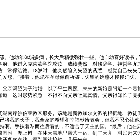
东部。他幼年体弱多病，长大后稍微强壮一些。他自幼喜好读书
高学府。他进入克莱蒙学院攻读，成绩斐然，对修辞学、神哲学
，常保洁德。18岁时，他突然陷入失望的诱惑，感觉自己丧失
刻爱您。”接着，他跪在圣母像前祈祷，失望的诱惑才慢慢消失。
。父亲渴望为子结婚，以了平生夙愿。未来的新娘是附近一个贵
知道，这时形势紧急，不得不向父亲吐露真情。父亲得知长子竟
内瓦湖南岸沙伯莱教区服务。该地是新教加尔文派的根据地，教徒
我已将我的长子，我全家的希望和幸福献给教会，但我不忍心让他
坚持啊。手扶着犁而往后看的，不适合于天主的国。”最后，他在
狼围困，爬上树，在冰天雪地里露营一宿。到了天亮，村民赶来
他还多次在路上遭到暴徒抢劫，几乎丧命。