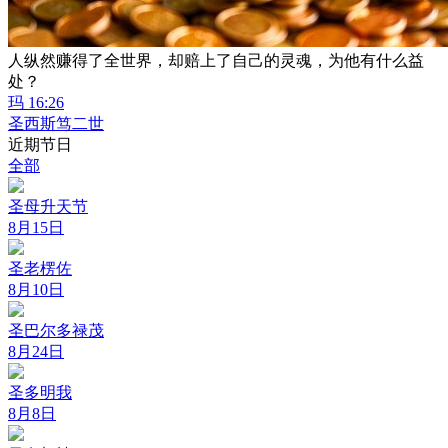
人纵然赚得了全世界，却赔上了自己的灵魂，为他有什么益
处？
玛 16:26
圣西斯笃二世
近期节日
全部
圣母升天节
8月15日
圣老楞佐
8月10日
圣巴尔多禄茂
8月24日
圣多明我
8月8日