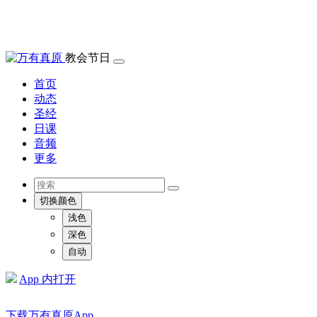
教会节日
首页
动态
圣经
日课
音频
更多
切换颜色
浅色
深色
自动
App 内打开
下载万有真原App