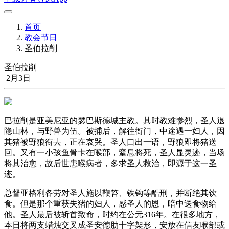
首页
教会节日
圣伯拉削
圣伯拉削
2月3日
巴拉削是亚美尼亚的瑟巴斯德城主教。其时教难惨烈，圣人退
隐山林，与野兽为伍。被捕后，解往衙门，中途遇一妇人，因
其猪被野狼衔去，正在哀哭。圣人口出一语，野狼即将猪送
回。又有一小孩鱼骨卡在喉部，窒息将死，圣人显灵迹，当场
将其治愈，故后世患喉病者，多求圣人救治，即源于这一圣
迹。
总督亚格利各劳对圣人施以鞭笞、铁钩等酷刑，并断绝其饮
食。但是那个重获失猪的妇人，感圣人的恩，暗中送食物给
他。圣人最后被斩首致命，时约在公元316年。在很多地方，
本日将两支蜡烛交叉成圣安德肋十字架形，安放在信友喉部或