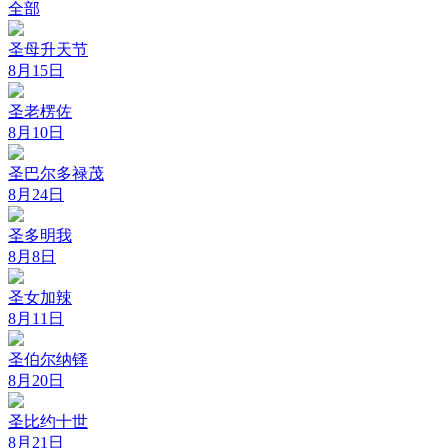
全部
圣母升天节
8月15日
圣老楞佐
8月10日
圣巴尔多禄茂
8月24日
圣多明我
8月8日
圣女加辣
8月11日
圣伯尔纳铎
8月20日
圣比约十世
8月21日