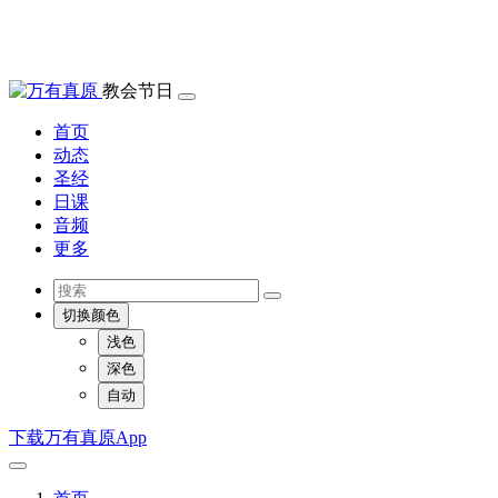
教会节日
首页
动态
圣经
日课
音频
更多
切换颜色
浅色
深色
自动
下载万有真原App