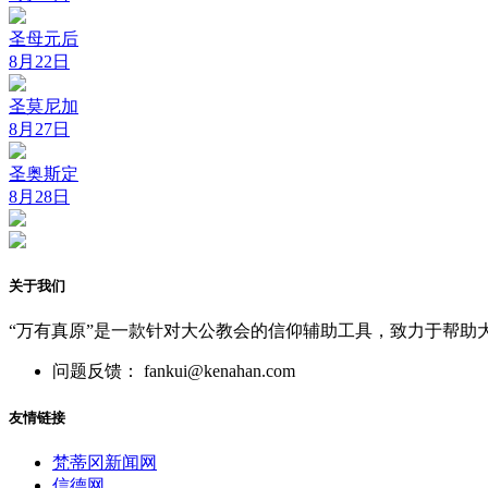
圣母元后
8月22日
圣莫尼加
8月27日
圣奥斯定
8月28日
关于我们
“万有真原”是一款针对大公教会的信仰辅助工具，致力于帮助
问题反馈： fankui@kenahan.com
友情链接
梵蒂冈新闻网
信德网