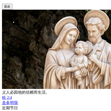
喜欢
义人必因他的信赖而生活。
哈 2:4
圣多明我
近期节日