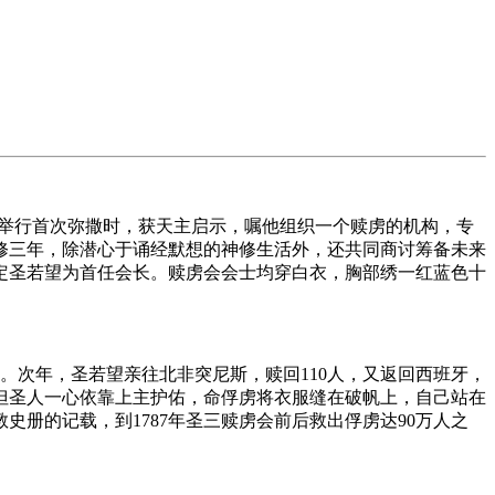
铎举行首次弥撒时，获天主启示，嘱他组织一个赎虏的机构，专
修三年，除潜心于诵经默想的神修生活外，还共同商讨筹备未来
定圣若望为首任会长。赎虏会会士均穿白衣，胸部绣一红蓝色十
人。次年，圣若望亲往北非突尼斯，赎回110人，又返回西班牙，
但圣人一心依靠上主护佑，命俘虏将衣服缝在破帆上，自己站在
教史册的记载，到1787年圣三赎虏会前后救出俘虏达90万人之