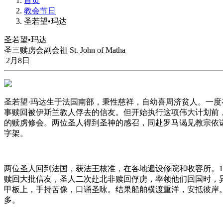
首页
教会节日
圣若望•玛达
圣若望•玛达
圣三赎虏会副会祖 St. John of Matha
2月8日
圣若望·玛达生于法国南部，秉性慈祥，自幼喜周济贫人。一
事赎回被伊斯兰教人俘去的信友。但开始执行这项伟大计划前
的赎虏修会。两位圣人得到圣神的感召，同赴罗马谒见教宗依
字架。
两位圣人回到法国，获法王核准，在各地遍设修院和收容所。12
赎回大批信友，圣人二次赴北非赎回俘虏，率领他们回国时，
甲板上，手持苦像，口诵圣咏。结果船舶横渡重洋，安抵彼岸。圣人
多。