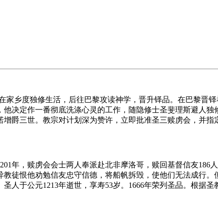
度在家乡度独修生活，后往巴黎攻读神学，晋升铎品。在巴黎晋
，他决定作一番彻底洗涤心灵的工作，随隐修士圣斐理斯避人独
诺增爵三世。教宗对计划深为赞许，立即批准圣三赎虏会，并指
01年，赎虏会会士两人奉派赴北非摩洛哥，赎回基督信友186
异教徒恨他劝勉信友忠守信德，将船帆拆毁，使他们无法成行。
于公元1213年逝世，享寿53岁。1666年荣列圣品。根据圣