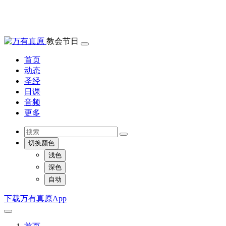
教会节日
首页
动态
圣经
日课
音频
更多
切换颜色
浅色
深色
自动
下载万有真原App