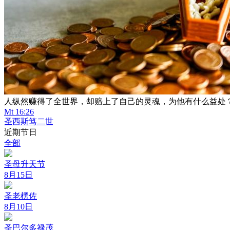
人纵然赚得了全世界，却赔上了自己的灵魂，为他有什么益处
Mt 16:26
圣西斯笃二世
近期节日
全部
圣母升天节
8月15日
圣老楞佐
8月10日
圣巴尔多禄茂