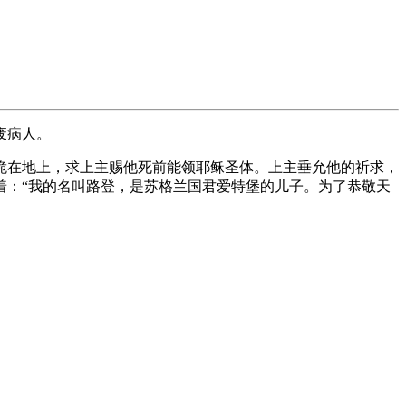
废病人。
跪在地上，求上主赐他死前能领耶稣圣体。上主垂允他的祈求，
着：“我的名叫路登，是苏格兰国君爱特堡的儿子。为了恭敬天