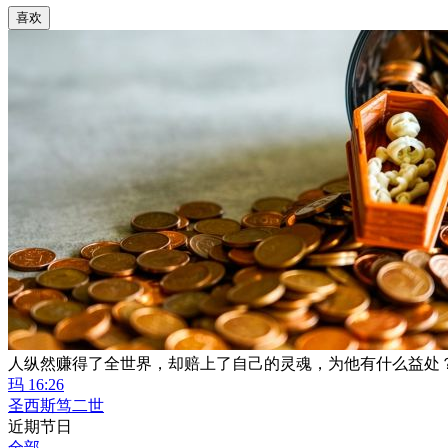
喜欢
人纵然赚得了全世界，却赔上了自己的灵魂，为他有什么益处
玛 16:26
圣西斯笃二世
近期节日
全部