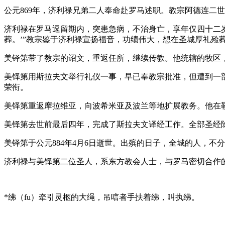
公元869年，济利禄兄弟二人奉命赴罗马述职。教宗阿德连二
济利禄在罗马逗留期内，突患急病，不治身亡，享年仅四十二
葬。’”教宗鉴于济利禄宣扬福音，功绩伟大，想在圣城厚礼殓
美铎第带了教宗的诏文，重返任所，继续传教。他统辖的牧区
美铎第用斯拉夫文举行礼仪一事，早已奉教宗批准，但遭到一
荣衔。
美铎第重返摩拉维亚，向波希米亚及波兰等地扩展教务。他在
美铎第去世前最后四年，完成了斯拉夫文译经工作。全部圣经
美铎第于公元884年4月6日逝世。出殡的日子，全城的人，
济利禄与美铎第二位圣人，系东方教会人士，与罗马密切合作的
*绋（fu）牵引灵柩的大绳，吊唁者手扶着绋，叫执绋。