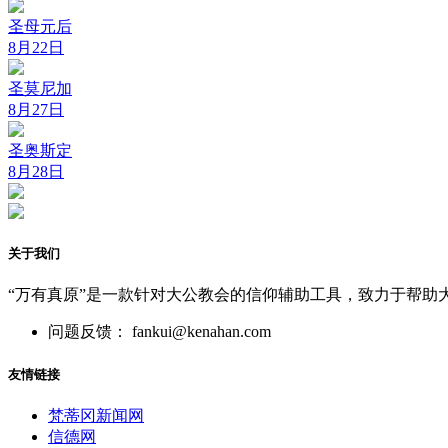
圣母元后
8月22日
圣莫尼加
8月27日
圣奥斯定
8月28日
关于我们
“万有真原”是一款针对大公教会的信仰辅助工具，致力于帮助
问题反馈： fankui@kenahan.com
友情链接
梵蒂冈新闻网
信德网