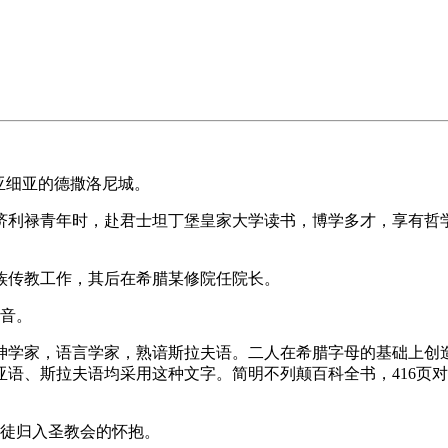
亚细亚的德撒洛尼城。
利禄青年时，赴君士坦丁堡皇家大学读书，博学多才，享有哲学
族传教工作，其后在希腊某修院任院长。
福音。
神学家，语言学家，熟谙斯拉夫语。二人在希腊字母的基础上创
语、斯拉夫语均采用这种文字。简明不列颠百科全书，416页
教徒归入圣教会的怀抱。