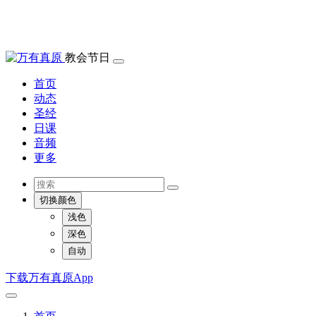
教会节日
首页
动态
圣经
日课
音频
更多
切换颜色
浅色
深色
自动
下载万有真原App