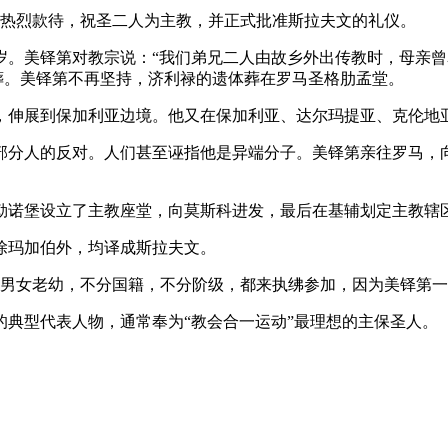
世热烈款待，祝圣二人为主教，并正式批准斯拉夫文的礼仪。
岁。美铎第对教宗说：“我们弟兄二人由故乡外出传教时，母亲曾
葬。美铎第不再坚持，济利禄的遗体葬在罗马圣格肋孟堂。
，伸展到保加利亚边境。他又在保加利亚、达尔玛提亚、克伦地
部分人的反对。人们甚至诬指他是异端分子。美铎第亲往罗马，
勒诺堡设立了主教座堂，向莫斯科进发，最后在基辅划定主教辖
除玛加伯外，均译成斯拉夫文。
不分男女老幼，不分国籍，不分阶级，都来执绋参加，因为美铎第
典型代表人物，通常奉为“教会合一运动”最理想的主保圣人。