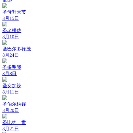
圣母升天节
8月15日
圣老楞佐
8月10日
圣巴尔多禄茂
8月24日
圣多明我
8月8日
圣女加辣
8月11日
圣伯尔纳铎
8月20日
圣比约十世
8月21日