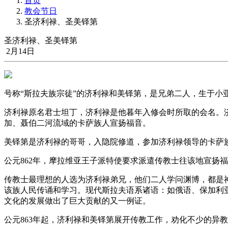
首页
教会节日
圣济利禄、圣美铎第
圣济利禄、圣美铎第
2月14日
号称“斯拉夫族宗徒”的济利禄和美铎第，是兄弟二人，生于小
济利禄原名君士坦丁，济利禄是他暮年入修会时所取的会名。济
加、聂伯二河流域的卡萨族人宣扬福音。
美铎第是济利禄的哥哥，入隐院修道，参加济利禄领导的卡萨
公元862年，摩拉维亚王子派特使要求派遣传教士往该地宣扬
传教士最理想的人选为济利禄弟兄，他们二人学问渊博，都是
该族人民传诵和学习。现代斯拉夫语系诸语：如俄语、保加利亚
文化的发展做出了巨大贡献的又一例证。
公元863年起，济利禄和美铎第展开传教工作，劝化不少的异