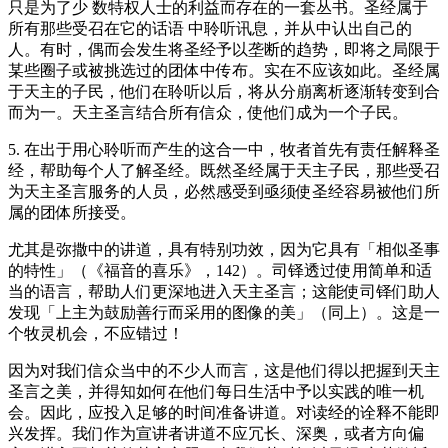
只是为了少 数特权人士的利益而存在的一套丛书。圣经属于
所有那些受召在它的话语 中聆听讯息，并从中认出自己的
人。有时，偶而会发生将圣经予以垄断的趋势，即将之局限于
某些圈子或被挑选过的团体中传布。实在不应该如此。圣经属
于天主的子民，他们在聆听以后，将从分崩离析逐渐转变到合
而为一。天主圣言结合所有信众，使他们成为一个子民。
5. 在出于用心聆听而产生的这合一中，牧者首先有责任解释圣
经，帮助每个人了解圣经。既然圣经属于天主子民，那些受召
为天主圣言服务的人员，必然感受到亟须使圣经容易被他们所
属的团体所接受。
尤其是弥撒中的讲道，具有特别功效，因为它具有「相似圣事
的特性」（《福音的喜乐》，142）。司铎透过使用简单和适
当的语言，帮助人们更深地进入天主圣言；这能使司铎们助人
发现「上主为鼓励善行而采用的图像的美」（同上）。这是一
个牧灵机会，不应错过！
因为对我们信众当中的不少人而言，这是他们得以把握到天主
圣言之美，并得知如何在他们每日生活中予以实践的唯一机
会。因此，应投入足够的时间准备讲道。对读经的诠释不能即
兴发挥。我们作为宣讲者讲道不应冗长、深奥，或者方向偏