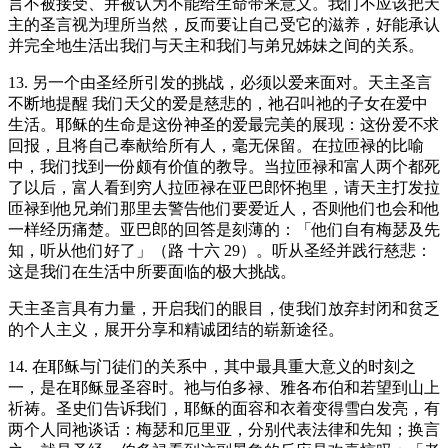
言不被接受、并被认为不能给生命带来意义。我们不应该把天
主的圣言视为理所当然，反而要让自己受它的滋养，好能承认
并完全地生活出我们与天主和我们与弟兄姊妹之间的关系。
13. 另一个由圣经所引发的挑战，必须以爱来面对。天主圣言
不断地提醒 我们天父的爱是慈悲的，祂召叫祂的子女在爱中
生活。耶稣的生命是这份神圣的爱最完美的展现：这份爱不求
回报，且将自己奉献给所有人，毫无保留。在拉匝禄的比喻
中，我们找到一份颇有价值的教导。当拉匝禄和富人两个都死
了以后，富人看到穷人拉匝禄在亚巴郎怀抱里，请天主打发拉
匝禄到他兄弟们那里去警告他们要爱近人，否则他们也会和他
一样经历痛楚。亚巴郎的回答是刻薄的：「他们自有梅瑟及先
知，听从他们好了」（路 十六 29）。听从圣经并践行慈悲：
这是我们在生活中所要面临的极大挑战。
天主圣言具有力量，开启我们的眼目，使我们放弃封闭和贫乏
的个人主义，展开分享和精诚团结的崭新途径。
14. 在耶稣与门徒们的关系中，其中最具重大意义的时刻之
一，是在耶稣显圣容时。祂与伯多禄、雅各布伯和若望到山上
祈祷。圣史们告诉我们，耶稣的面容和衣着变得雪白发亮，有
两个人同祂谈话：梅瑟和厄里亚，分别代表法律和先知；换言