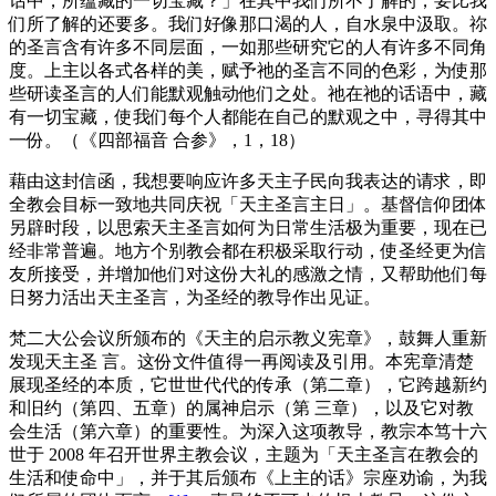
话中，所蕴藏的一切宝藏？」在其中我们所不了解的，要比我
们所了解的还要多。我们好像那口渴的人，自水泉中汲取。祢
的圣言含有许多不同层面，一如那些研究它的人有许多不同角
度。上主以各式各样的美，赋予祂的圣言不同的色彩，为使那
些研读圣言的人们能默观触动他们之处。祂在祂的话语中，藏
有一切宝藏，使我们每个人都能在自己的默观之中，寻得其中
一份。（《四部福音 合参》，1，18）
藉由这封信函，我想要响应许多天主子民向我表达的请求，即
全教会目标一致地共同庆祝「天主圣言主日」。基督信仰团体
另辟时段，以思索天主圣言如何为日常生活极为重要，现在已
经非常普遍。地方个别教会都在积极采取行动，使圣经更为信
友所接受，并增加他们对这份大礼的感激之情，又帮助他们每
日努力活出天主圣言，为圣经的教导作出见证。
梵二大公会议所颁布的《天主的启示教义宪章》，鼓舞人重新
发现天主圣 言。这份文件值得一再阅读及引用。本宪章清楚
展现圣经的本质，它世世代代的传承（第二章），它跨越新约
和旧约（第四、五章）的属神启示（第 三章），以及它对教
会生活（第六章）的重要性。为深入这项教导，教宗本笃十六
世于 2008 年召开世界主教会议，主题为「天主圣言在教会的
生活和使命中」，并于其后颁布《上主的话》宗座劝谕，为我