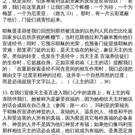
之，就是圣经。伯多禄看到这副景象的反应是欢喜惊叹：「老
师，我们在这里真好！让我们搭三个帐棚：一个为祢，一个为
梅瑟，一个为厄里亚」（路九 33）。那时，有一片云彩遮蔽
了他们，门徒们就害怕起来。
耶稣显圣容使我们回想到那些被流放的以色列人民自巴比伦返
回家乡以后所庆祝的帐棚节，当时厄斯德拉和乃赫米雅向他们
宣读经书；同时，它预示耶稣的光荣，也预备门徒迎接耶稣的
苦难：那笼罩门徒的云彩，是天主临在的标记，象征天主的光
荣。类似的转变，也发生于圣经中；当天主圣 言滋养信徒们
的生命时，它超越自身。正如宗座劝谕《上主的话》提醒我们
的：「在重新探索圣经不同含意间的相互作用时，我们必须把
握由文字 过度至精神的过程。这并非一个自然而然的过度；
而是必须超脱于文字以上。」（《上主的话》，38）
15. 在我们迎接天主圣言进入我们心中的道路上，有上主的母
亲陪伴我们。她被称为是蒙受祝福的，因为她相信天主对她说
的话会成就在自己身上（参阅：路一 45）。玛利亚的荣福先
于耶稣所宣讲的神贫的人、哀恸的人、温良的人、缔造和平的
人和受迫害的人所有的真福，因为那是其它每样真福的必备条
件。神贫的人并不是因为他们神贫才有福；如果他们像玛利亚
那样相信天主的话必会成就，他们就成为有福的。圣奥思定身