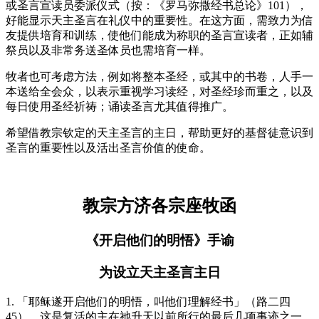
或圣言宣读员委派仪式（按：《罗马弥撒经书总论》101），
好能显示天主圣言在礼仪中的重要性。在这方面，需致力为信
友提供培育和训练，使他们能成为称职的圣言宣读者，正如辅
祭员以及非常务送圣体员也需培育一样。
牧者也可考虑方法，例如将整本圣经，或其中的书卷，人手一
本送给全会众，以表示重视学习读经，对圣经珍而重之，以及
每日使用圣经祈祷；诵读圣言尤其值得推广。
希望借教宗钦定的天主圣言的主日，帮助更好的基督徒意识到
圣言的重要性以及活出圣言价值的使命。
教宗方济各宗座牧函
《开启他们的明悟》手谕
为设立天主圣言主日
1. 「耶稣遂开启他们的明悟，叫他们理解经书」（路二四
45）。这是复活的主在祂升天以前所行的最后几项事迹之一。