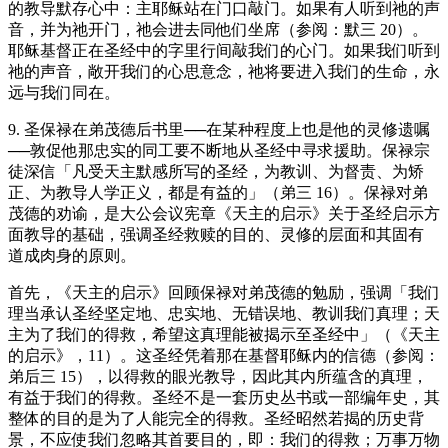
的教导默存心中：主耶稣站在门口敲门。如果有人听到祂的声
音，并为祂开门，祂会进去同他们坐席（参阅：默三 20）。
耶稣基督正在圣经中的字里行间敲我们的心门。如果我们听到
祂的声音，敞开我们的心思意念，祂将要进入我们的生命，永
远与我们同在。
9. 圣保禄在弟茂德后书里──在某种程度上也是他的灵修遗嘱
──敦促他那忠实的同工要不断地从圣经中寻求援助。保禄宗
徒深信「凡受天主默感所写的圣经，为教训、为督责、为矫
正、为教导人学正义，都是有益的」（弟三 16）。保禄对弟
茂德的劝谕，是大公会议宪章《天主的启示》关于圣经启示方
面教导的基础，强调圣经救赎的目的、灵修的层面和其固有
道成肉身的原则。
首先，《天主的启示》回顾保禄对弟茂德的勉励，强调「我们
理当承认圣经坚定地、忠实地、无错误地、教训我们真理；天
主为了我们的得救，希望这真理能被揭示至圣经中」（《天主
的启示》，11）。这圣经凭着那在基督耶稣内的信德（参阅：
弟后三 15），以得救的眼光教导，因此其内所蕴含的真理，
有益于我们的得救。圣经不是一套历史丛书或一部编年史，其
整体的目的是为了人能完全的得救。圣经昭然若揭的历史背
景，不应使我们忽略其首要目的，即：我们的得救；万事万物