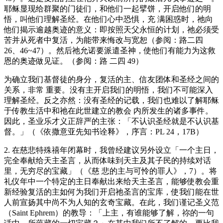
耶稣显现给群聚的门徒们，和他们一起擘饼，开启他们的明
悟，叫他们理解圣经。在他们心中恐惧，充 满困惑时，祂向
他们揭示逾越奥迹的意义：即按照天父永恒的计划，祂必须受
苦并从死者中复活，为能带来悔改与宽恕（参阅：路二四
26、46~47）。然后祂允诺要派遣圣神，使他们有能力为这救
恩的奥迹做见证。（参阅：路 二四 49）
为确立我们基督徒的身分，复活的主、信友团体和圣经之间的
关系，非常 重要。没有主开启我们的明悟，我们不可能深入
理解圣经。反之亦然：没有圣经的记载，我们也难以了解耶稣
于传教生活中和祂在此世建立的教会 内所发生的诸多事件。
因此，圣业乐才义正辞严的主张：「不认识圣经就是不认识基
督。」（《依撒意亚先知书诠释》，序言：PL 24，17B）
2. 在慈悲特殊禧年闭幕时，我曾经建议另外设立「一个主日，
完全奉献给天主圣言，从而体味到天主及其子民的持续对话
里，无穷尽的宝藏」（《慈 悲的主与可怜的罪人》，7）。将
礼仪年中一个特定的主日奉献出来给天主圣言，能够使教会重
新经验复活的主如何为我们开启祂圣言的宝库，使我们能在世
人前宣扬其中尚不为人知的玄奇宝藏。在此，我们谨记圣义范
（Saint Ephrem）的教导：「上主，有谁能够了解，祢的一句