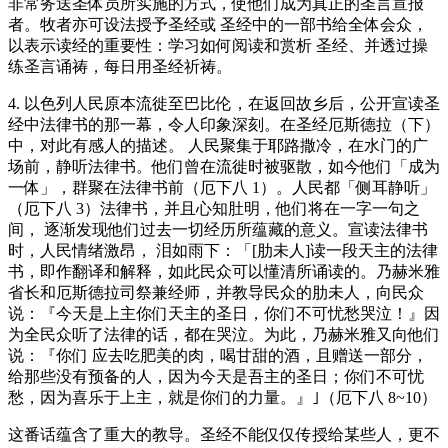
非常务送圣体员所实施的方式，使他们成为真正的圣言宣报
者。牧者亦可设法授予圣经或 圣经中的一部书给全体会众，
以表示读经的重要性：学习如何阅读和赏析 圣经、并透过操
练圣言诵祷，每日用圣经祈祷。
4. 以色列人民原本流徙至巴比伦，在返回故乡后，公开宣读圣
经中法律书的那一幕，令人印象深刻。在圣经厄斯德拉（下）
中，对此有感人的描述。 人民聚集于耶路撒冷，在水门的广
场前，静听法律书。他们曾在流徙时被驱散，如今他们「成为
一体」，群聚在法律书前（厄下八 1）。人民都「侧耳静听」
（厄下八 3）法律书，并且心知肚明，他们将在一字一句之
间， 逐渐发现他们过去一切经历所蕴藏的意义。宣读法律书
时，人民情绪激昂， 泪如雨下：「[肋未人]读一段天主的法律
书，即作翻译和解释，如此民众可以懂清所诵读的。乃赫米雅
省长和厄斯德拉司祭兼经师，并教导民众的肋未人，向民众
说：『今天是上主你们天主的圣日，你们不可忧愁哭泣！』因
为全民众听了法律的话，都在哭泣。为此，乃赫米雅又向他们
说：『你们 应去吃肥美的肉，喝甘甜的酒，且赠送一部分，
给那些没有预备的人，因为今天是吾主的圣日；你们不可忧
愁，因为喜乐于上主，就是你们的力量。』｣（厄下八 8~10）
这番话蕴含了重大的教导。圣经不能仅仅传授给某些人，更不