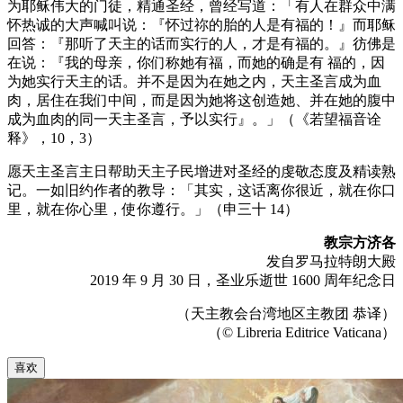
为耶稣伟大的门徒，精通圣经，曾经写道：「有人在群众中满
怀热诚的大声喊叫说：『怀过祢的胎的人是有福的！』而耶稣
回答：『那听了天主的话而实行的人，才是有福的。』彷佛是
在说：『我的母亲，你们称她有福，而她的确是有 福的，因
为她实行天主的话。并不是因为在她之内，天主圣言成为血
肉，居住在我们中间，而是因为她将这创造她、并在她的腹中
成为血肉的同一天主圣言，予以实行』。」（《若望福音诠
释》，10，3）
愿天主圣言主日帮助天主子民增进对圣经的虔敬态度及精读熟
记。一如旧约作者的教导：「其实，这话离你很近，就在你口
里，就在你心里，使你遵行。」（申三十 14）
教宗方济各
发自罗马拉特朗大殿
2019 年 9 月 30 日，圣业乐逝世 1600 周年纪念日
（天主教会台湾地区主教团 恭译）
（© Libreria Editrice Vaticana）
喜欢