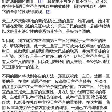
们所属的团体而言，
[1]
一直是绝不可少的根本教导。这份文
件特别强调天主圣言在礼仪中的效能性，因为在礼仪行动中，
它的圣事特性获得展现。
[2]
天主从不厌倦和祂的新娘述说生活的圣言，唯有如此，她才有
可能在爱和忠诚的见证中成长；天主子民的生活，若能持续地
以这份具有决定性的关系为其特色，是极为合适的。
3. 因此，我在此宣布常年期第三主日将奉献于天主圣言的庆
祝、研读和传播。此一天主圣言主日可成为礼仪年当中的适当
时日，鼓励我们加强我们和犹太民族的联系，并为基督徒的合
一祈祷。这不仅只是一个时序上的巧合：庆祝天主圣言主日具
有大公主义的精神，因为对那些聆听的人来说，圣经指出通往
真正团结合一的途径。
不同的团体将找到各自的方法，郑重庆祝此一主日。然而，重
要的是，在 举行感恩圣祭时，应高举天主圣言经书，将会众
的注意力集中在天主圣言给予规范的价值。在本主日，特别适
宜凸显宣报天主圣言的重要性，并在讲道中强调它应得的尊
荣。主教们可以举行读经员任命礼，或举行圣言宣 读员委派
仪式，以彰显在礼仪中宣报天主圣言的重要性。在这方面，我
们 应重新努力给予信友们必要的训练，一如已在培训辅祭和