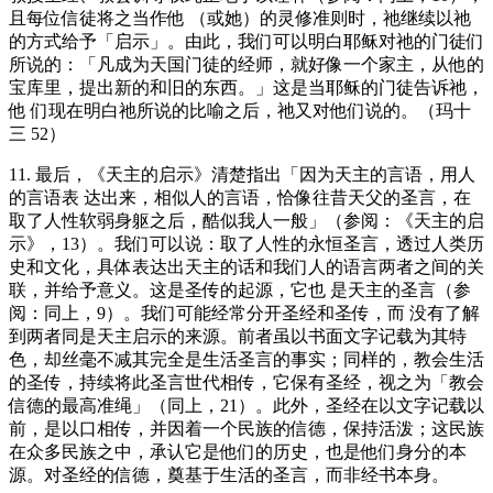
且每位信徒将之当作他 （或她）的灵修准则时，祂继续以祂
的方式给予「启示」。由此，我们可以明白耶稣对祂的门徒们
所说的：「凡成为天国门徒的经师，就好像一个家主，从他的
宝库里，提出新的和旧的东西。」这是当耶稣的门徒告诉祂，
他 们现在明白祂所说的比喻之后，祂又对他们说的。（玛十
三 52）
11. 最后，《天主的启示》清楚指出「因为天主的言语，用人
的言语表 达出来，相似人的言语，恰像往昔天父的圣言，在
取了人性软弱身躯之后，酷似我人一般」（参阅：《天主的启
示》，13）。我们可以说：取了人性的永恒圣言，透过人类历
史和文化，具体表达出天主的话和我们人的语言两者之间的关
联，并给予意义。这是圣传的起源，它也 是天主的圣言（参
阅：同上，9）。我们可能经常分开圣经和圣传，而 没有了解
到两者同是天主启示的来源。前者虽以书面文字记载为其特
色，却丝毫不减其完全是生活圣言的事实；同样的，教会生活
的圣传，持续将此圣言世代相传，它保有圣经，视之为「教会
信德的最高准绳」（同上，21）。此外，圣经在以文字记载以
前，是以口相传，并因着一个民族的信德，保持活泼；这民族
在众多民族之中，承认它是他们的历史，也是他们身分的本
源。对圣经的信德，奠基于生活的圣言，而非经书本身。