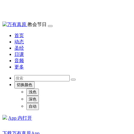
教会节日
首页
动态
圣经
日课
音频
更多
切换颜色
浅色
深色
自动
App 内打开
下载万有真原App