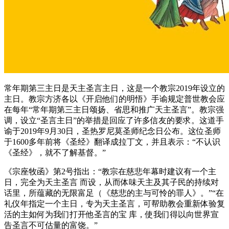
常年期第三主日是天主圣言主日，这是一个教宗2019年设立的
主日。教宗方济各以《开启他们的明悟》手谕规定普世教会应
在每年“常年期第三主日颂扬、省思和推广天主圣言”。教宗强
调，设立“圣言主日”的举措是回应了许多信友的要求。这道手
谕于2019年9月30日，圣热罗尼莫圣师纪念日公布。这位圣师
于1600多年前将《圣经》翻译成拉丁文，并且表示：“不认识
《圣经》，就不了解基督。”
《宗座牧函》第2号指出：“教宗在慈悲年幕时建议有一个主
日，完全为天主圣言 而设，从而体味天主及其子民的持续对
话里，所蕴藏的无限富足（《慈悲的主与可怜的罪人》。”“在
礼仪年指定一个主日，专为天主圣言，可帮助教会重新体验复
活的主如何为我们打开他圣言的宝 库，使我们得以向世界宣
告圣言不可估量的富饶。”