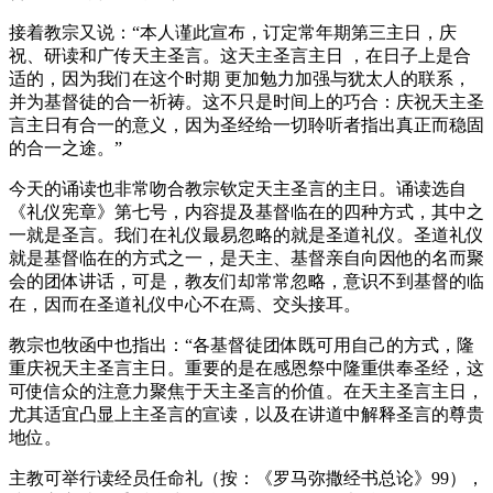
接着教宗又说：“本人谨此宣布，订定常年期第三主日，庆
祝、研读和广传天主圣言。这天主圣言主日 ，在日子上是合
适的，因为我们在这个时期 更加勉力加强与犹太人的联系，
并为基督徒的合一祈祷。这不只是时间上的巧合：庆祝天主圣
言主日有合一的意义，因为圣经给一切聆听者指出真正而稳固
的合一之途。”
今天的诵读也非常吻合教宗钦定天主圣言的主日。诵读选自
《礼仪宪章》第七号，内容提及基督临在的四种方式，其中之
一就是圣言。我们在礼仪最易忽略的就是圣道礼仪。圣道礼仪
就是基督临在的方式之一，是天主、基督亲自向因他的名而聚
会的团体讲话，可是，教友们却常常忽略，意识不到基督的临
在，因而在圣道礼仪中心不在焉、交头接耳。
教宗也牧函中也指出：“各基督徒团体既可用自己的方式，隆
重庆祝天主圣言主日。重要的是在感恩祭中隆重供奉圣经，这
可使信众的注意力聚焦于天主圣言的价值。在天主圣言主日，
尤其适宜凸显上主圣言的宣读，以及在讲道中解释圣言的尊贵
地位。
主教可举行读经员任命礼（按：《罗马弥撒经书总论》99），