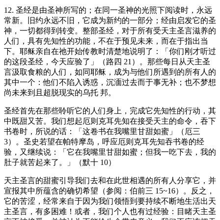
12. 圣经是由圣神所写的；在同一圣神的光照下阅读时，永远
常新。旧约永远不旧，它成为新约的一部分；经由启发它的圣
神，一切都得到转变。整部圣经，对于所有受天主圣言滋养的
人们，具有先知性的功能，不在于预见未来，而在于指出当
下。耶稣亲自在祂开始传教时清楚地说明了：「你们刚才听过
的这段圣经，今天应验了」（路四 21）。那些每日从天主圣
言汲取食粮的人们，如同耶稣，成为与他们所遇到的所有人的
其中一个：他们不陷入诱惑，沉湎过去而于事无补；也不梦想
尚未来到且超脱现实的乌托 邦。
圣经首先在那些聆听它的人们身上，完成它先知性的行动，其
中既甜又苦。我们想起厄则克耳先知在接受天主的命令，吞下
书卷时，所说的话：「这卷书在我嘴里甘甜如蜜」（厄三
3）。圣史若望在帕特摩岛，呼应厄则克耳先知吞书卷的经
验，又继续说：「它在我嘴里甘甜如蜜；但我一吃下去，我的
肚子就苦起来了。」（默十 10）
天主圣言的甜蜜引导我们去和在此世相遇的所有人分享它，并
宣报其中所蕴含的确切希望（参阅：伯前三 15~16）。反之，
它的苦涩，经常来自于因为我们领悟到要持续不断地生活出天
主圣言，有多困难！或者，我们个人也有过经验：目睹天主圣