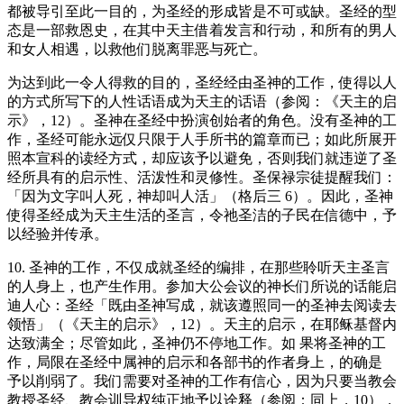
都被导引至此一目的，为圣经的形成皆是不可或缺。圣经的型
态是一部救恩史，在其中天主借着发言和行动，和所有的男人
和女人相遇，以救他们脱离罪恶与死亡。
为达到此一令人得救的目的，圣经经由圣神的工作，使得以人
的方式所写下的人性话语成为天主的话语（参阅：《天主的启
示》，12）。圣神在圣经中扮演创始者的角色。没有圣神的工
作，圣经可能永远仅只限于人手所书的篇章而已；如此所展开
照本宣科的读经方式，却应该予以避免，否则我们就违逆了圣
经所具有的启示性、活泼性和灵修性。圣保禄宗徒提醒我们：
「因为文字叫人死，神却叫人活」（格后三 6）。因此，圣神
使得圣经成为天主生活的圣言，令祂圣洁的子民在信德中，予
以经验并传承。
10. 圣神的工作，不仅成就圣经的编排，在那些聆听天主圣言
的人身上，也产生作用。参加大公会议的神长们所说的话能启
迪人心：圣经「既由圣神写成，就该遵照同一的圣神去阅读去
领悟」（《天主的启示》，12）。天主的启示，在耶稣基督内
达致满全；尽管如此，圣神仍不停地工作。如 果将圣神的工
作，局限在圣经中属神的启示和各部书的作者身上，的确是
予以削弱了。我们需要对圣神的工作有信心，因为只要当教会
教授圣经、教会训导权纯正地予以诠释（参阅：同上，10），