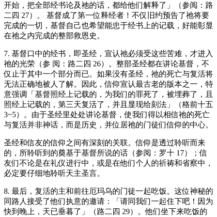
开始，把全部经书论及祂的话，都给他们解释了」（参阅：路
二四 27）。 基督成了第一位释经者！不仅旧约预告了祂将要
完成的一切，基督自己也希望能忠于经书上的记载，好能彰显
在祂之内完成的整部救恩史。
7. 基督口中的经书，即圣经，宣认祂必须受这些苦难，才进入
祂的光荣（参 阅：路二四 26）。整部圣经都在讲论基督，不
仅止于其中一个部分而已。如果没有圣经，祂的死亡与复活将
无法正确地被人了解。因此，信仰宣认最古老的版本之一，特
意强调「基督照经上记载的，为我们的罪死了，被埋葬了，且
照经上记载的，第三天复活了，并且显现给刻法」（格前十五
3~5）。由于圣经里处处讲论基督，使我们得以相信祂的死亡
与复活并非神话，而是历史，并位居祂的门徒们信仰的中心。
圣经和信友的信仰之间有深刻的关联。信仰是透过聆听而来
的，所聆听到的奠基于基督所说的话（参阅：罗十 17）；信
友们不论是在礼仪进行中，或是在他们个人的祈祷和省察中，
必定要仔细地聆听天主圣言。
8. 最后，复活的主和前往厄玛乌的门徒一起吃饭。这位神秘的
同路人接受了他们执意的邀请：「请同我们一起住下吧！因为
快到晚上，天已垂暮了」（路二四 29）。他们坐下来吃饭的