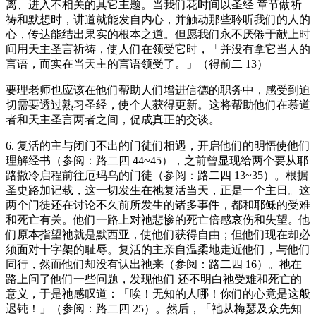
离、进入不相关的其它主题。当我们花时间以圣经 章节做祈
祷和默想时，讲道就能发自内心，并触动那些聆听我们的人的
心，传达能结出果实的根本之道。但愿我们永不厌倦于献上时
间用天主圣言祈祷，使人们在领受它时，「并没有拿它当人的
言语，而实在当天主的言语领受了。」（得前二 13）
要理老师也应该在他们帮助人们增进信德的职务中，感受到迫
切需要透过熟习圣经，使个人获得更新。这将帮助他们在慕道
者和天主圣言两者之间，促成真正的交谈。
6. 复活的主与闭门不出的门徒们相遇，开启他们的明悟使他们
理解经书（参阅：路二四 44~45），之前曾显现给两个要从耶
路撒冷启程前往厄玛乌的门徒（参阅：路二四 13~35）。根据
圣史路加记载，这一切发生在祂复活当天，正是一个主日。这
两个门徒还在讨论不久前所发生的诸多事件，都和耶稣的受难
和死亡有关。他们一路上对祂悲惨的死亡倍感哀伤和失望。他
们原本指望祂就是默西亚，使他们获得自由；但他们现在却必
须面对十字架的耻辱。复活的主亲自温柔地走近他们，与他们
同行，然而他们却没有认出祂来（参阅：路二四 16）。祂在
路上问了他们一些问题，发现他们 还不明白祂受难和死亡的
意义，于是祂感叹道：「唉！无知的人哪！你们的心竟是这般
迟钝！」（参阅：路二四 25）。然后，「祂从梅瑟及众先知