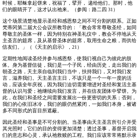
时候，耶稣拿起饼来，祝福了，擘开， 递给他们。那时，他
们的眼睛开了，这才认出祂来。（参阅：路二四 31）
这个场景清楚地显示圣经和感恩祭之间不可分割的联系。正如
梵蒂冈第二届大公会议所教导的：「教会常常尊敬圣经，如同
尊敬主的圣体一样，因为特别在神圣礼仪中，教会不停地从天
主圣言的筵席，及从基督圣体的筵席，取用生命之粮，而供给
信友们。」（《天主的启示》，21）
定期性地阅读圣经并参与感恩祭，使我们视自己为彼此的肢
体。身为基督信徒，我们是一个子民，经由历史，走出我们的
朝圣之路，天主亲自临到我们当中，扶持我们，又对我们发
言，滋养我们。天主圣言主日，不该只是一个一年一度的活
动，应该全年庆祝，因为我们迫切需要增进对圣经和复活主基
督的认识与爱；祂继续向我们发言，并在信友团体中擘饼。为
此，在我们和圣经之间需要发展出一份更密切的关系；否则，
我们的心依旧冰冷，我们的眼仍然紧闭，一如我们本身，被诸
多不同形式的盲目所遮蔽。
因此圣经和圣事是不可分割的。当圣事由天主圣言所引介并受
其光照时，它们的目的变得更加清楚；透过圣事，基督开启我
们的意志和心灵，承认祂救赎的工程。我们应该常常将默示录