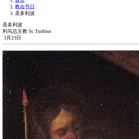
首页
教会节日
圣多利波
圣多利波
利马总主教 St. Turibius
3月23日