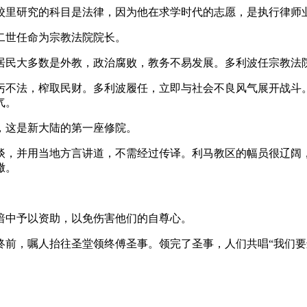
学校里研究的科目是法律，因为他在求学时代的志愿，是执行律师
二世任命为宗教法院院长。
居民大多数是外教，政治腐败，教务不易发展。多利波任宗教法
污不法，榨取民财。多利波履任，立即与社会不良风气展开战斗
气。
立，这是新大陆的第一座修院。
谈，并用当地方言讲道，不需经过传译。利马教区的幅员很辽阔
撒。
暗中予以资助，以免伤害他们的自尊心。
终前，嘱人抬往圣堂领终傅圣事。领完了圣事，人们共唱“我们要进