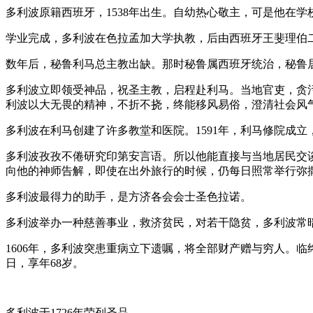
多利波原籍西班牙，1538年出生。自幼热心敬主，可是他在
学业完成，多利波在色拉孟加大学执教，后由西班牙王斐理伯
数年后，秘鲁利马总主教出缺。那时秘鲁属西班牙统治，秘鲁
多利波立即领受神品，祝圣主教，启程赴利马。当地官吏，贪
利波以大无畏的精神，不折不挠，终能移风易俗，澄清社会风
多利波在利马创建了许多教堂和医院。1591年，利马修院成
多利波孜孜不倦研究印第安言语。所以他能直接与当地居民交
向他的神师告解，即使在出外旅行的时候，仍每日照常举行弥
多利波最得力的助手，是方济各会会士圣色拉诺。
多利波举办一种慈善事业，救济贫民，对若干隐贫，多利波常
1606年，多利波突患重病立下遗嘱，将全部财产赠与穷人。临
日，享年68岁。
多利波于1726年荣列圣品。