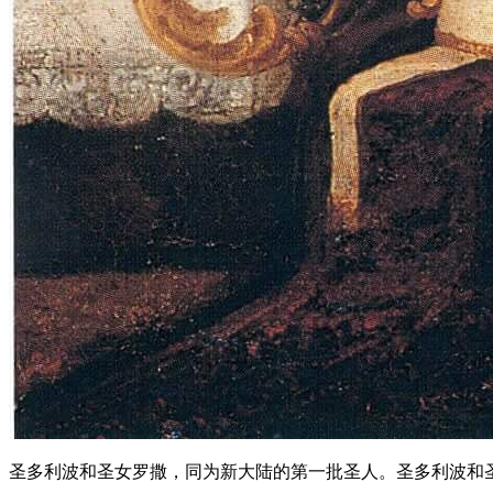
圣多利波和圣女罗撒，同为新大陆的第一批圣人。圣多利波和圣