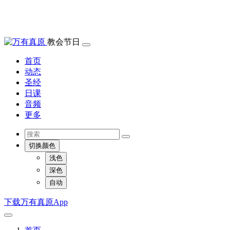
教会节日
首页
动态
圣经
日课
音频
更多
切换颜色
浅色
深色
自动
下载万有真原App