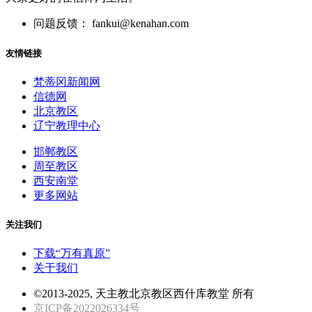
问题反馈： fankui@kenahan.com
友情链接
梵蒂冈新闻网
信德网
北京教区
辽宁教理中心
邯郸教区
周至教区
西安南堂
更多网站
关注我们
下载“万有真原”
关于我们
©2013-2025, 天主教北京教区西什库教堂 所有
京ICP备2022026334号