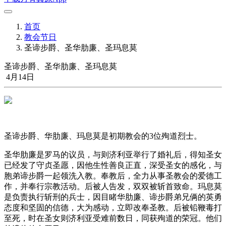
首页
教会节日
圣谛步爵、圣华肋廉、圣玛息莫
圣谛步爵、圣华肋廉、圣玛息莫
4月14日
圣谛步爵、华肋廉、玛息莫是初期教会的3位殉道烈士。
圣华肋廉是罗马的议员，与则济利亚举行了婚礼后，得知圣女
已经发了守贞圣愿，因他生性善良正直，深受圣女的感化，与
胞弟谛步爵一起领洗入教。奉教后，全力从事圣教会的爱德工
作，并奉行宗教活动。后被人告发，双双被斩首致命。玛息莫
是负责执行斩刑的兵士，因目睹华肋廉、谛步爵弟兄俩的英勇
态度和坚固的信德，大为感动，立即改奉圣教。后被铅鞭毒打
至死，时在圣女则济利亚受难前数日，同获殉道的荣冠。他们