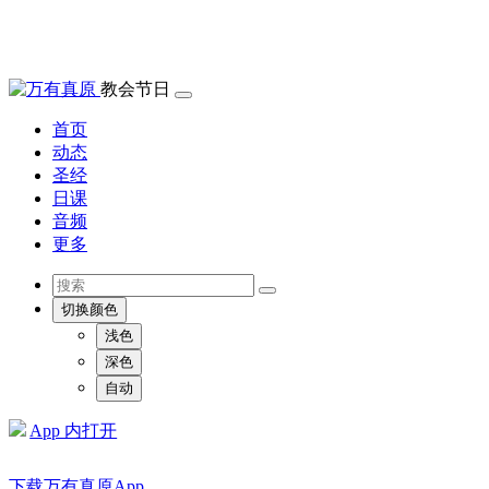
教会节日
首页
动态
圣经
日课
音频
更多
切换颜色
浅色
深色
自动
App 内打开
下载万有真原App